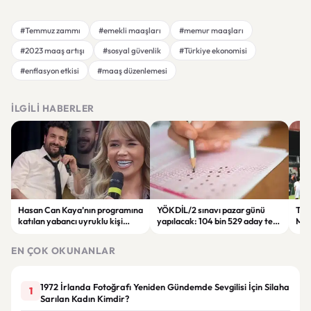
#Temmuz zammı
#emekli maaşları
#memur maaşları
#2023 maaş artışı
#sosyal güvenlik
#Türkiye ekonomisi
#enflasyon etkisi
#maaş düzenlemesi
İLGILI HABERLER
Hasan Can Kaya’nın programına
YÖKDİL/2 sınavı pazar günü
Tren
katılan yabancı uyruklu kişi
yapılacak: 104 bin 529 aday ter
Man
çalışma izni olmadığı
dökecek
Bol
gerekçesiyle gözaltına alındı
EN ÇOK OKUNANLAR
1972 İrlanda Fotoğrafı Yeniden Gündemde Sevgilisi İçin Silaha
1
Sarılan Kadın Kimdir?