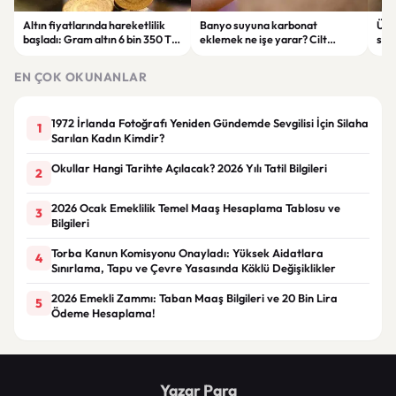
Altın fiyatlarında hareketlilik
Banyo suyuna karbonat
Ülkü
başladı: Gram altın 6 bin 350 TL
eklemek ne işe yarar? Cilt
suç
seviyesine çıktı
rahatlığı için dikkat edilmesi
alın
gerekenler
EN ÇOK OKUNANLAR
1972 İrlanda Fotoğrafı Yeniden Gündemde Sevgilisi İçin Silaha
1
Sarılan Kadın Kimdir?
Okullar Hangi Tarihte Açılacak? 2026 Yılı Tatil Bilgileri
2
2026 Ocak Emeklilik Temel Maaş Hesaplama Tablosu ve
3
Bilgileri
Torba Kanun Komisyonu Onayladı: Yüksek Aidatlara
4
Sınırlama, Tapu ve Çevre Yasasında Köklü Değişiklikler
2026 Emekli Zammı: Taban Maaş Bilgileri ve 20 Bin Lira
5
Ödeme Hesaplama!
Yazar Para