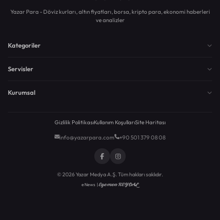
Yazar Para - Döviz kurları, altın fiyatları, borsa, kripto para, ekonomi haberleri
ve analizler
Kategoriler
Servisler
Kurumsal
Gizlilik Politikası
Kullanım Koşulları
Site Haritası
info@yazarpara.com
+90 501 379 08 08
© 2026 Yazar Medya A.Ş. Tüm hakları saklıdır.
Egemen KEYDAL
eNews |