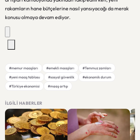
rakamların hane bütçelerine nasıl yansıyacağı da merak
konusu olmaya devam ediyor.
#memur maaşları
#emekli maaşları
#Temmuz zamları
#yeni maaş tablosu
#sosyal güvenlik
#ekonomik durum
#Türkiye ekonomisi
#maaş artışı
İLGILI HABERLER