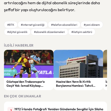
artırılacağını hem de dijital abonelik süreçlerinde daha
şeffaf bir yapı oluşturulacağını belirtiyor.
#BTK
#internet güvenliği
#telefon abonelikleri
#yeni dönem
#dijital güvenlik
#abonelik düzenlemeleri
#iletişim sektörü
İLGILI HABERLER
Göztepe’den Trabzonspor’a
Hazine’den Yarın İki Kritik
İzm
Geçit Yok: İsmail Köybaşı
Borçlanma Hamlesi: Tahvil
Hed
Jübilesinde Kazanan İzmir Ekibi
İhalesi ve Kira Sertifikası Satışı
Sul
Oldu
Yapılacak
EN ÇOK OKUNANLAR
1972 İrlanda Fotoğrafı Yeniden Gündemde Sevgilisi İçin Silaha
1