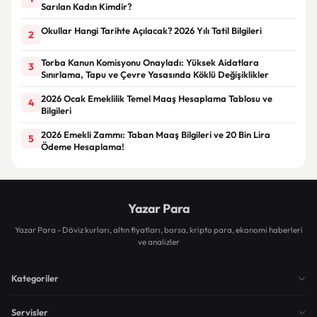
Sarılan Kadın Kimdir?
Okullar Hangi Tarihte Açılacak? 2026 Yılı Tatil Bilgileri
2
Torba Kanun Komisyonu Onayladı: Yüksek Aidatlara
3
Sınırlama, Tapu ve Çevre Yasasında Köklü Değişiklikler
2026 Ocak Emeklilik Temel Maaş Hesaplama Tablosu ve
4
Bilgileri
2026 Emekli Zammı: Taban Maaş Bilgileri ve 20 Bin Lira
5
Ödeme Hesaplama!
Yazar Para
Yazar Para - Döviz kurları, altın fiyatları, borsa, kripto para, ekonomi haberleri
ve analizler
Kategoriler
Servisler