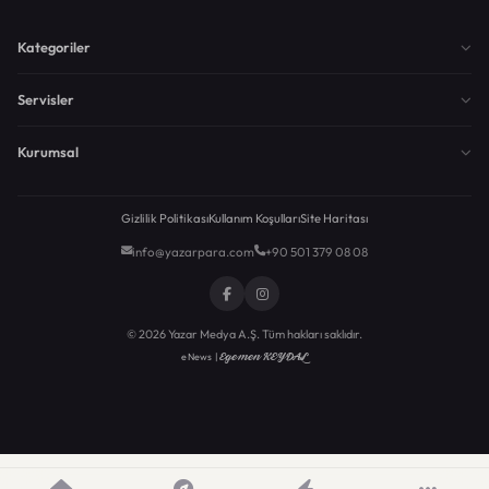
Kategoriler
Servisler
Kurumsal
Gizlilik Politikası
Kullanım Koşulları
Site Haritası
info@yazarpara.com
+90 501 379 08 08
© 2026 Yazar Medya A.Ş. Tüm hakları saklıdır.
Egemen KEYDAL
eNews |