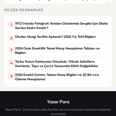
Alabilir mi?
oylaması kararı: “Hayır oyu
geti
vereceğim”.
EN ÇOK OKUNANLAR
1972 İrlanda Fotoğrafı Yeniden Gündemde Sevgilisi İçin Silaha
1
Sarılan Kadın Kimdir?
Okullar Hangi Tarihte Açılacak? 2026 Yılı Tatil Bilgileri
2
2026 Ocak Emeklilik Temel Maaş Hesaplama Tablosu ve
3
Bilgileri
Torba Kanun Komisyonu Onayladı: Yüksek Aidatlara
4
Sınırlama, Tapu ve Çevre Yasasında Köklü Değişiklikler
2026 Emekli Zammı: Taban Maaş Bilgileri ve 20 Bin Lira
5
Ödeme Hesaplama!
Yazar Para
Yazar Para - Döviz kurları, altın fiyatları, borsa, kripto para, ekonomi haberleri
ve analizler