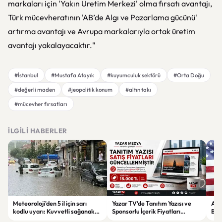
markaları için 'Yakın Üretim Merkezi' olma fırsatı avantajı,
Türk mücevheratının 'AB’de Algı ve Pazarlama gücünü'
artırma avantajı ve Avrupa markalarıyla ortak üretim
avantajı yakalayacaktır."
#İstanbul
#Mustafa Atayık
#kuyumculuk sektörü
#Orta Doğu
#değerli maden
#jeopolitik konum
#altın takı
#mücevher fırsatları
İLGILI HABERLER
Meteoroloji'den 5 il için sarı
Yazar TV’de Tanıtım Yazısı ve
ABD
kodlu uyarı: Kuvvetli sağanak
Sponsorlu İçerik Fiyatları
Boğ
ve fırtına geliyor
Güncellendi: Yeni Fiyat 15 Bin TL
iht