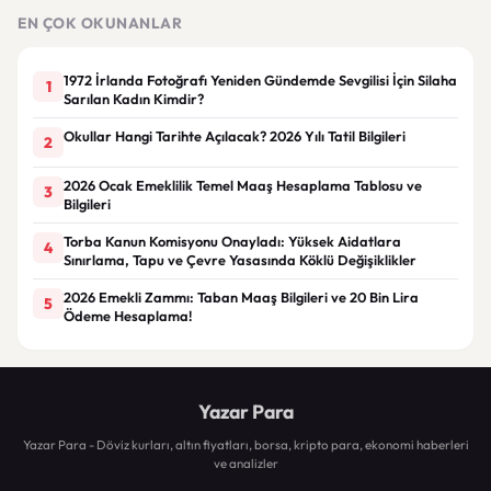
EN ÇOK OKUNANLAR
1972 İrlanda Fotoğrafı Yeniden Gündemde Sevgilisi İçin Silaha
1
Sarılan Kadın Kimdir?
Okullar Hangi Tarihte Açılacak? 2026 Yılı Tatil Bilgileri
2
2026 Ocak Emeklilik Temel Maaş Hesaplama Tablosu ve
3
Bilgileri
Torba Kanun Komisyonu Onayladı: Yüksek Aidatlara
4
Sınırlama, Tapu ve Çevre Yasasında Köklü Değişiklikler
2026 Emekli Zammı: Taban Maaş Bilgileri ve 20 Bin Lira
5
Ödeme Hesaplama!
Yazar Para
Yazar Para - Döviz kurları, altın fiyatları, borsa, kripto para, ekonomi haberleri
ve analizler