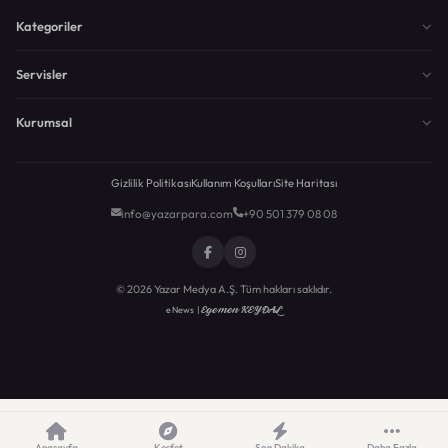
Kategoriler
Servisler
Kurumsal
Gizlilik Politikası
Kullanım Koşulları
Site Haritası
info@yazarpara.com
+90 501 379 08 08
© 2026 Yazar Medya A.Ş. Tüm hakları saklıdır.
Egemen KEYDAL
eNews |
Anasayfa
Keşfet
Son Dakika
Daha Fazla