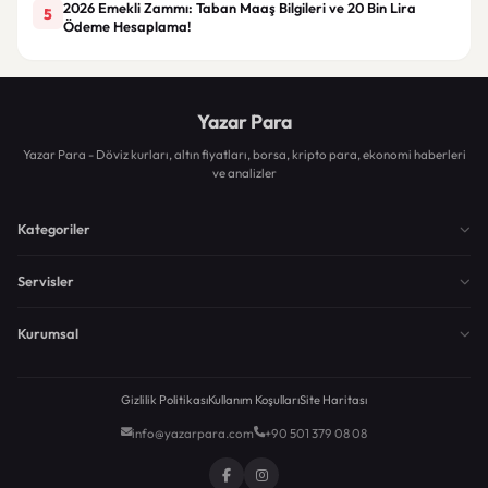
2026 Emekli Zammı: Taban Maaş Bilgileri ve 20 Bin Lira
5
Ödeme Hesaplama!
Yazar Para
Yazar Para - Döviz kurları, altın fiyatları, borsa, kripto para, ekonomi haberleri
ve analizler
Kategoriler
Servisler
Kurumsal
Gizlilik Politikası
Kullanım Koşulları
Site Haritası
info@yazarpara.com
+90 501 379 08 08