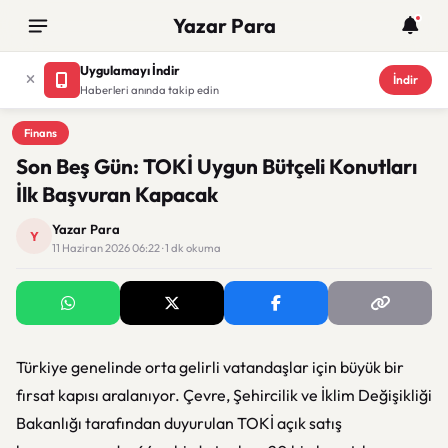
Yazar Para
Uygulamayı İndir
İndir
Haberleri anında takip edin
Finans
Finans
Son Beş Gün: TOKİ Uygun Bütçeli Konutları
İlk Başvuran Kapacak
Yazar Para
Y
11 Haziran 2026 06:22 · 1 dk okuma
Türkiye genelinde orta gelirli vatandaşlar için büyük bir
fırsat kapısı aralanıyor. Çevre, Şehircilik ve İklim Değişikliği
Bakanlığı tarafından duyurulan TOKİ açık satış