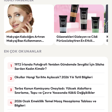
İLGILI HABERLER
Makyajın Kalıcılığını Artıran
Gözenekleri Gizleyen ve Cildi
Koc
Makyaj Bazı Kullanmanın
Pürüzsüzleştiren En Etkili
Esk
Faydaları
Makyaj Bazı Önerileri
EN ÇOK OKUNANLAR
1972 İrlanda Fotoğrafı Yeniden Gündemde Sevgilisi İçin Silaha
1
Sarılan Kadın Kimdir?
Okullar Hangi Tarihte Açılacak? 2026 Yılı Tatil Bilgileri
2
Torba Kanun Komisyonu Onayladı: Yüksek Aidatlara
3
Sınırlama, Tapu ve Çevre Yasasında Köklü Değişiklikler
2026 Ocak Emeklilik Temel Maaş Hesaplama Tablosu ve
4
Bilgileri