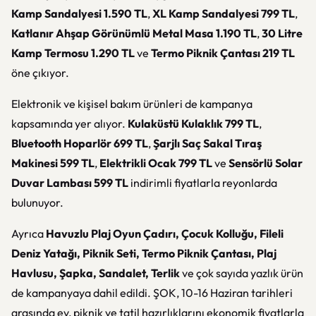
Kamp Sandalyesi 1.590 TL
,
XL Kamp Sandalyesi 799 TL
,
Katlanır Ahşap Görünümlü Metal Masa 1.190 TL
,
30 Litre
Kamp Termosu 1.290 TL
ve
Termo Piknik Çantası 219 TL
öne çıkıyor.
Elektronik ve kişisel bakım ürünleri de kampanya
kapsamında yer alıyor.
Kulaküstü Kulaklık 799 TL
,
Bluetooth Hoparlör 699 TL
,
Şarjlı Saç Sakal Tıraş
Makinesi 599 TL
,
Elektrikli Ocak 799 TL
ve
Sensörlü Solar
Duvar Lambası 599 TL
indirimli fiyatlarla reyonlarda
bulunuyor.
Ayrıca
Havuzlu Plaj Oyun Çadırı, Çocuk Kolluğu, Fileli
Deniz Yatağı, Piknik Seti, Termo Piknik Çantası, Plaj
Havlusu, Şapka, Sandalet, Terlik
ve çok sayıda yazlık ürün
de kampanyaya dahil edildi. ŞOK, 10-16 Haziran tarihleri
arasında ev, piknik ve tatil hazırlıklarını ekonomik fiyatlarla