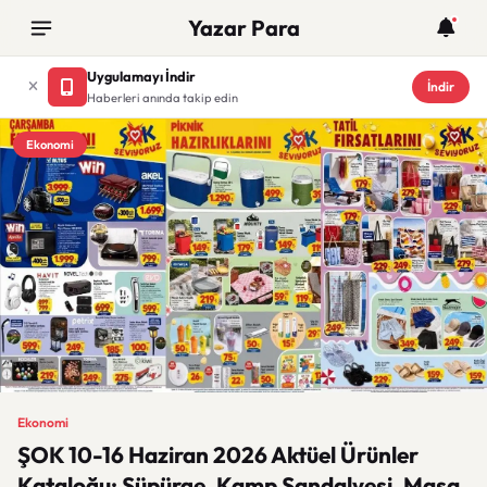
Yazar Para
Uygulamayı İndir
İndir
Haberleri anında takip edin
Ekonomi
Ekonomi
ŞOK 10-16 Haziran 2026 Aktüel Ürünler
Kataloğu: Süpürge, Kamp Sandalyesi, Masa