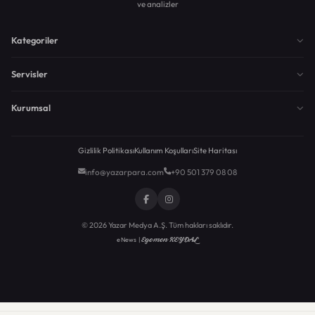
ve analizler
Kategoriler
Servisler
Kurumsal
Gizlilik Politikası
Kullanım Koşulları
Site Haritası
info@yazarpara.com
+90 501 379 08 08
© 2026 Yazar Medya A.Ş. Tüm hakları saklıdır.
Egemen KEYDAL
eNews |