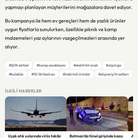
yapmayı planlayan müşterilerini mağazalara davet ediyor.
Bu kampanya ile hem ev gereçleri hem de yazlık ürünler
uygun fiyatlarla sunulurken, özellikle piknik ve kamp
malzemeleri yaz aylarının vazgeçilmezleri arasında yer
alıyor.
#ŞOK aktüel
#kamp sandalyesi
#elektrikli ocak
#süpürge
#kulaklık
#10-16 Haziran
#indirimli ürünler
#alışveriş fırsatları
İLGILI HABERLER
Uçak atık sularında virüs takibi
Batman’da tünel girişinde kaza:
Ada