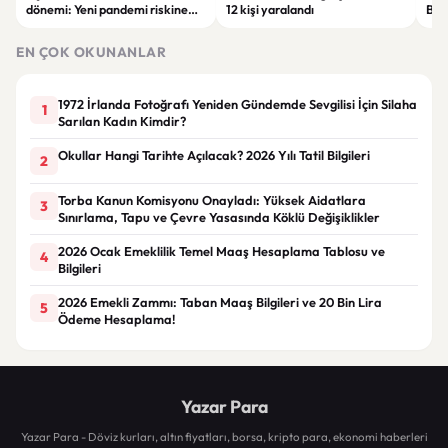
dönemi: Yeni pandemi riskine
12 kişi yaralandı
Bel
karşı erken uyarı sistemi
yaşa
geliştiriliyor
EN ÇOK OKUNANLAR
1972 İrlanda Fotoğrafı Yeniden Gündemde Sevgilisi İçin Silaha
1
Sarılan Kadın Kimdir?
Okullar Hangi Tarihte Açılacak? 2026 Yılı Tatil Bilgileri
2
Torba Kanun Komisyonu Onayladı: Yüksek Aidatlara
3
Sınırlama, Tapu ve Çevre Yasasında Köklü Değişiklikler
2026 Ocak Emeklilik Temel Maaş Hesaplama Tablosu ve
4
Bilgileri
2026 Emekli Zammı: Taban Maaş Bilgileri ve 20 Bin Lira
5
Ödeme Hesaplama!
Yazar Para
Yazar Para - Döviz kurları, altın fiyatları, borsa, kripto para, ekonomi haberleri