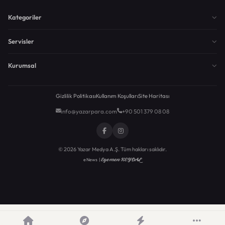
Kategoriler
Servisler
Kurumsal
Gizlilik Politikası
Kullanım Koşulları
Site Haritası
info@yazarpara.com
+90 501 379 08 08
© 2026 Yazar Medya A.Ş. Tüm hakları saklıdır.
Egemen KEYDAL
eNews |