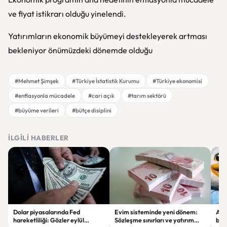
ve fiyat istikrarı olduğu yinelendi.
Yatırımların ekonomik büyümeyi destekleyerek artması
bekleniyor önümüzdeki dönemde olduğu
#Mehmet Şimşek
#Türkiye İstatistik Kurumu
#Türkiye ekonomisi
#enflasyonla mücadele
#cari açık
#tarım sektörü
#büyüme verileri
#bütçe disiplini
İLGILI HABERLER
Dolar piyasalarında Fed
Evim sisteminde yeni dönem:
Alta
hareketliliği: Gözler eylül
Sözleşme sınırları ve yatırım
bell