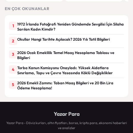
ayındaki faiz kararında
kuralları değişti
Bil
duy
EN ÇOK OKUNANLAR
1972 İrlanda Fotoğrafı Yeniden Gündemde Sevgilisi İçin Silaha
1
Sarılan Kadın Kimdir?
Okullar Hangi Tarihte Açılacak? 2026 Yılı Tatil Bilgileri
2
2026 Ocak Emeklilik Temel Maaş Hesaplama Tablosu ve
3
Bilgileri
Torba Kanun Komisyonu Onayladı: Yüksek Aidatlara
4
Sınırlama, Tapu ve Çevre Yasasında Köklü Değişiklikler
2026 Emekli Zammı: Taban Maaş Bilgileri ve 20 Bin Lira
5
Ödeme Hesaplama!
Yazar Para
Yazar Para - Döviz kurları, altın fiyatları, borsa, kripto para, ekonomi haberleri
ve analizler