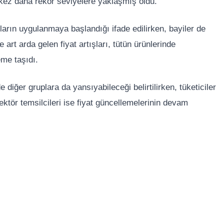
r kez daha rekor seviyelere yaklaşmış oldu.
ların uygulanmaya başlandığı ifade edilirken, bayiler de
art arda gelen fiyat artışları, tütün ürünlerinde
eme taşıdı.
diğer gruplara da yansıyabileceği belirtilirken, tüketiciler
ktör temsilcileri ise fiyat güncellemelerinin devam