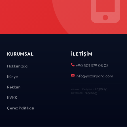
KURUMSAL
İLETIŞIM
+90 501 379 08 08
Hakkımızda
info@yazarpara.com
Künye
Reklam
KEYDAL
eNews · Geliştirici
·
KEYDAL
Developer
KVKK
Çerez Politikası