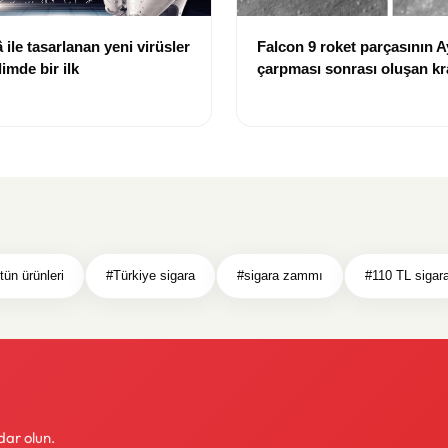
ile tasarlanan yeni virüsler
Falcon 9 roket parçasının A
limde bir ilk
çarpması sonrası oluşan kr
görüntülendi
tün ürünleri
#Türkiye sigara
#sigara zammı
#110 TL sigar
dar olun.