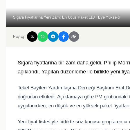
Sigara Fiyatlarına Yeni Zam: En Ucuz Paket 110 TL’ye Yükseldi
Paylaş
Sigara fiyatlarına bir zam daha geldi. Philip Morri
açıklandı. Yapılan düzenleme ile birlikte yeni fiy
Tekel Bayileri Yardımlaşma Derneği Başkanı Erol Dün
doğrudan etkiledi. Açıklamaya göre PM grubundaki tüm
uygulanırken, en düşük ve en yüksek paket fiyatları 
Yeni fiyat listesiyle birlikte söz konusu grupta en u