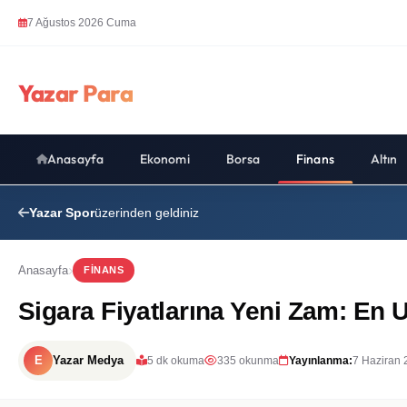
7 Ağustos 2026 Cuma
Yazar Para
Anasayfa
Ekonomi
Borsa
Finans
Altın
Yazar Spor
üzerinden geldiniz
Anasayfa
FINANS
Sigara Fiyatlarına Yeni Zam: En 
E
Yazar Medya
5 dk okuma
335 okunma
Yayınlanma:
7 Haziran 