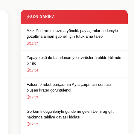
SON DAKIKA
Aziz Yıldırım’ın kızına yönelik paylaşımlar nedeniyle
gözaltına alınan şüpheli için tutuklama talebi
12:37
Yapay zekâ ile tasarlanan yeni virüsler üretildi: Bilimde
bir ilk
12:34
Falcon 9 roket parçasının Ay’a çarpması sonrası
oluşan krater görüntülendi
12:33
Görkemli düğünleriyle gündeme gelen Demirağ çifti
hakkında tahliye davası iddiası
12:32