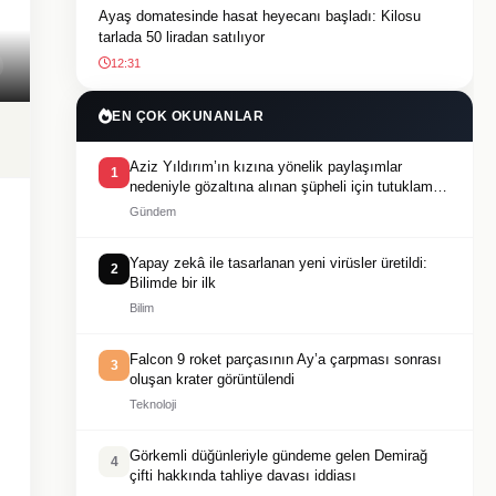
Ayaş domatesinde hasat heyecanı başladı: Kilosu
tarlada 50 liradan satılıyor
12:31
EN ÇOK OKUNANLAR
Aziz Yıldırım’ın kızına yönelik paylaşımlar
1
nedeniyle gözaltına alınan şüpheli için tutuklama
talebi
Gündem
Yapay zekâ ile tasarlanan yeni virüsler üretildi:
2
Bilimde bir ilk
Bilim
Falcon 9 roket parçasının Ay’a çarpması sonrası
3
oluşan krater görüntülendi
Teknoloji
Görkemli düğünleriyle gündeme gelen Demirağ
4
çifti hakkında tahliye davası iddiası