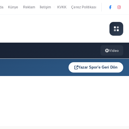
da
Künye
Reklam
İletişim
KVKK
Çerez Politikası
|
Video
Yazar Spor'e Geri Dön