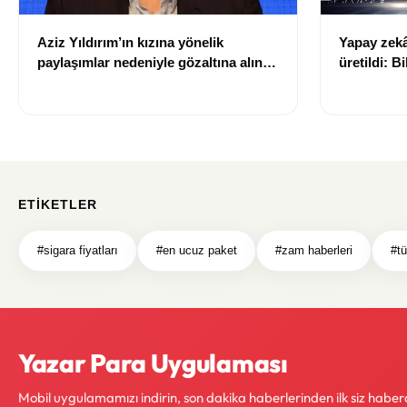
Aziz Yıldırım’ın kızına yönelik
Yapay zekâ 
paylaşımlar nedeniyle gözaltına alınan
üretildi: Bi
şüpheli için tutuklama talebi
ETIKETLER
#sigara fiyatları
#en ucuz paket
#zam haberleri
#tü
Yazar Para Uygulaması
Mobil uygulamamızı indirin, son dakika haberlerinden ilk siz haber