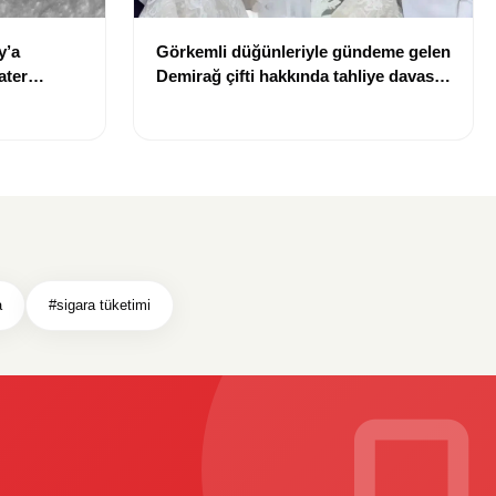
y’a
Görkemli düğünleriyle gündeme gelen
ater
Demirağ çifti hakkında tahliye davası
iddiası
a
#sigara tüketimi