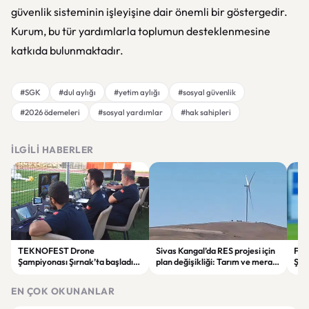
güvenlik sisteminin işleyişine dair önemli bir göstergedir.
Kurum, bu tür yardımlarla toplumun desteklenmesine
katkıda bulunmaktadır.
#SGK
#dul aylığı
#yetim aylığı
#sosyal güvenlik
#2026 ödemeleri
#sosyal yardımlar
#hak sahipleri
İLGILI HABERLER
TEKNOFEST Drone
Sivas Kangal’da RES projesi için
Fen
Şampiyonası Şırnak’ta başladı:
plan değişikliği: Tarım ve mera
Şam
Genç pilotlar teknoloji için
alanları enerji sahasına
pena
yarışıyor
dönüştürüldü
EN ÇOK OKUNANLAR