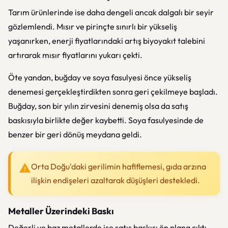
Tarım ürünlerinde ise daha dengeli ancak dalgalı bir seyir
gözlemlendi. Mısır ve pirinçte sınırlı bir yükseliş
yaşanırken, enerji fiyatlarındaki artış biyoyakıt talebini
artırarak mısır fiyatlarını yukarı çekti.
Öte yandan, buğday ve soya fasulyesi önce yükseliş
denemesi gerçekleştirdikten sonra geri çekilmeye başladı.
Buğday, son bir yılın zirvesini denemiş olsa da satış
baskısıyla birlikte değer kaybetti. Soya fasulyesinde de
benzer bir geri dönüş meydana geldi.
Orta Doğu'daki gerilimin hafiflemesi, gıda arzına
ilişkin endişeleri azaltarak düşüşleri destekledi.
Metaller Üzerindeki Baskı
Değerli ve baz metallerde ise satış baskısı ön plana çıktı.