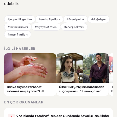
edebilir.
#jeopolitik gerilim
#emtia fiyatları
#Brent petrol
#doğal gaz
#tarım ürünleri
#biyoyakıt talebi
#enerji sektörü
#mısır fiyatları
İLGILI HABERLER
Banyo suyuna karbonat
Ülkü Hilal Çiftçi’nin babasından
Tra
eklemek ne işe yarar? Cilt
suç duyurusu: “Kızım için rızam
Baş
rahatlığı için dikkat edilmesi
alınmadı” iddiası
Tra
gerekenler
bin 
EN ÇOK OKUNANLAR
1972 İrlanda Fotoğrafı Yeniden Gündemde Sevgilisi İçin Silaha