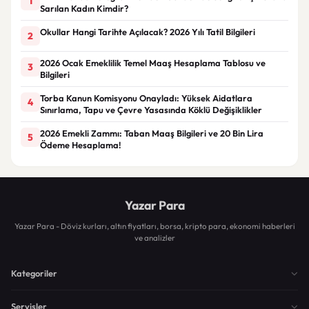
1
Sarılan Kadın Kimdir?
Okullar Hangi Tarihte Açılacak? 2026 Yılı Tatil Bilgileri
2
2026 Ocak Emeklilik Temel Maaş Hesaplama Tablosu ve
3
Bilgileri
Torba Kanun Komisyonu Onayladı: Yüksek Aidatlara
4
Sınırlama, Tapu ve Çevre Yasasında Köklü Değişiklikler
2026 Emekli Zammı: Taban Maaş Bilgileri ve 20 Bin Lira
5
Ödeme Hesaplama!
Yazar Para
Yazar Para - Döviz kurları, altın fiyatları, borsa, kripto para, ekonomi haberleri
ve analizler
Kategoriler
Servisler