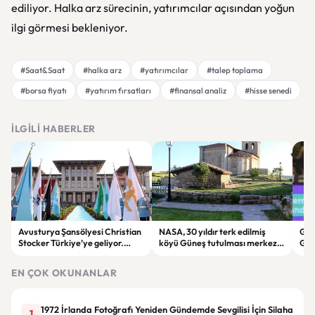
ediliyor. Halka arz sürecinin, yatırımcılar açısından yoğun
ilgi görmesi bekleniyor.
#Saat&Saat
#halka arz
#yatırımcılar
#talep toplama
#borsa fiyatı
#yatırım fırsatları
#finansal analiz
#hisse senedi
İLGILI HABERLER
Avusturya Şansölyesi Christian
NASA, 30 yıldır terk edilmiş
Göz
Stocker Türkiye’ye geliyor.
köyü Güneş tutulması merkezi
Geç
Görüşmelerde önemli başlıklar
seçti
Jüb
masada olacak
Old
EN ÇOK OKUNANLAR
1972 İrlanda Fotoğrafı Yeniden Gündemde Sevgilisi İçin Silaha
1