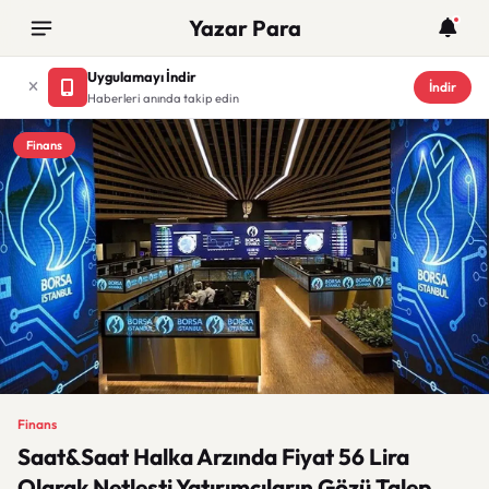
Yazar Para
Uygulamayı İndir
İndir
Haberleri anında takip edin
Finans
Finans
Saat&Saat Halka Arzında Fiyat 56 Lira
Olarak Netleşti Yatırımcıların Gözü Talep