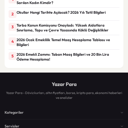
Sarılan Kadın Kimdir?
Okullar Hangi Tarihte Açılacak? 2026 Yılı Tatil Bilgileri
2
Torba Kanun Komisyonu Onayladı: Yüksek Aidatlara
3
Sınırlama, Tapu ve Çevre Yasasında Köklü Değişiklikler
2026 Ocak Emeklilik Temel Maaş Hesaplama Tablosu ve
4
Bilgileri
2026 Emekli Zammı: Taban Maaş Bilgileri ve 20 Bin Lira
5
Ödeme Hesaplama!
Yazar Para
Yazar Para - Döviz kurları, altın fiyatları, borsa, kripto para, ekonomi haberleri
ve analizler
Kategoriler
Servisler