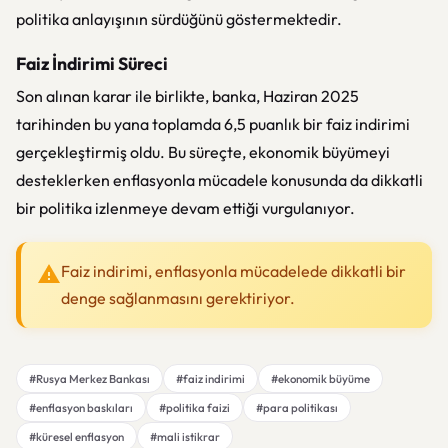
politika anlayışının sürdüğünü göstermektedir.
Faiz İndirimi Süreci
Son alınan karar ile birlikte, banka, Haziran 2025
tarihinden bu yana toplamda 6,5 puanlık bir faiz indirimi
gerçekleştirmiş oldu. Bu süreçte, ekonomik büyümeyi
desteklerken enflasyonla mücadele konusunda da dikkatli
bir politika izlenmeye devam ettiği vurgulanıyor.
Faiz indirimi, enflasyonla mücadelede dikkatli bir
denge sağlanmasını gerektiriyor.
#Rusya Merkez Bankası
#faiz indirimi
#ekonomik büyüme
#enflasyon baskıları
#politika faizi
#para politikası
#küresel enflasyon
#mali istikrar