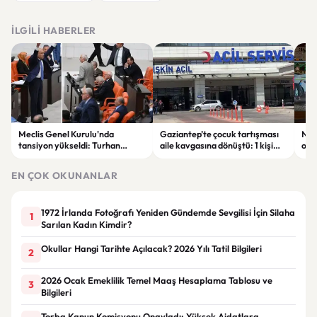
İLGILI HABERLER
Meclis Genel Kurulu'nda
Gaziantep’te çocuk tartışması
Niğ
tansiyon yükseldi: Turhan
aile kavgasına dönüştü: 1 kişi
oto
Çömez'in sözleri sonrası
hayatını kaybetti, 5 kişi
haya
tartışma çıktı
yaralandı
yar
EN ÇOK OKUNANLAR
1972 İrlanda Fotoğrafı Yeniden Gündemde Sevgilisi İçin Silaha
1
Sarılan Kadın Kimdir?
Okullar Hangi Tarihte Açılacak? 2026 Yılı Tatil Bilgileri
2
2026 Ocak Emeklilik Temel Maaş Hesaplama Tablosu ve
3
Bilgileri
Torba Kanun Komisyonu Onayladı: Yüksek Aidatlara