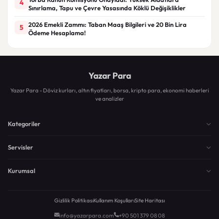
4
Sınırlama, Tapu ve Çevre Yasasında Köklü Değişiklikler
2026 Emekli Zammı: Taban Maaş Bilgileri ve 20 Bin Lira
5
Ödeme Hesaplama!
Yazar Para
Yazar Para - Döviz kurları, altın fiyatları, borsa, kripto para, ekonomi haberleri
ve analizler
Kategoriler
Servisler
Kurumsal
Gizlilik Politikası
Kullanım Koşulları
Site Haritası
info@yazarpara.com
+90 501 379 08 08