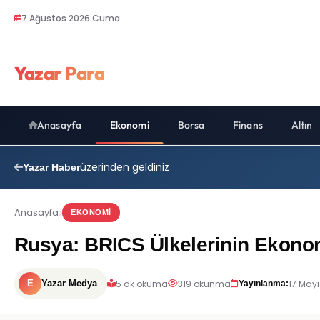
7 Ağustos 2026 Cuma
Yazar Para
Anasayfa
Ekonomi
Borsa
Finans
Altın
üzerinden geldiniz
Yazar Haber
Anasayfa
EKONOMI
Rusya: BRICS Ülkelerinin Ekono
5 dk okuma
319 okunma
17 Mayı
E
Yazar Medya
Yayınlanma: