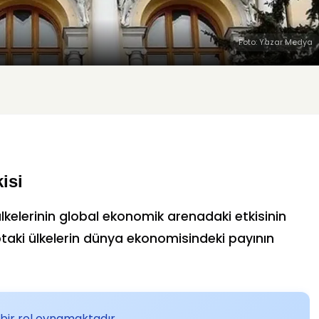
Foto: Yazar Medya
isi
lkelerinin global ekonomik arenadaki etkisinin
uptaki ülkelerin dünya ekonomisindeki payının
bir rol oynamaktadır.