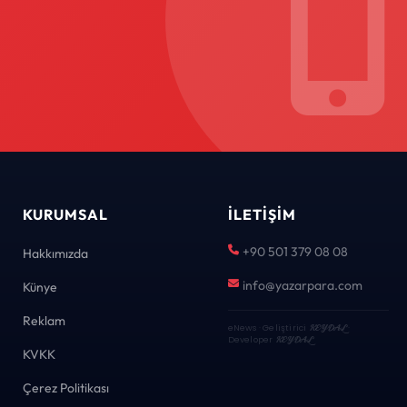
KURUMSAL
İLETIŞIM
+90 501 379 08 08
Hakkımızda
info@yazarpara.com
Künye
Reklam
eNews · Geliştirici
KEYDAL
·
Developer
KEYDAL
KVKK
Çerez Politikası