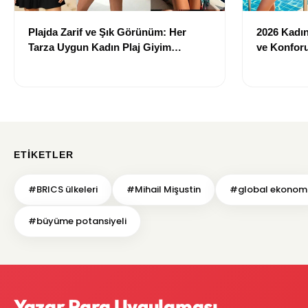
Plajda Zarif ve Şık Görünüm: Her
2026 Kadın 
Tarza Uygun Kadın Plaj Giyim
ve Konforu
Önerileri
Modeller
ETIKETLER
#BRICS ülkeleri
#Mihail Mişustin
#global ekonom
#büyüme potansiyeli
Yazar Para Uygulaması