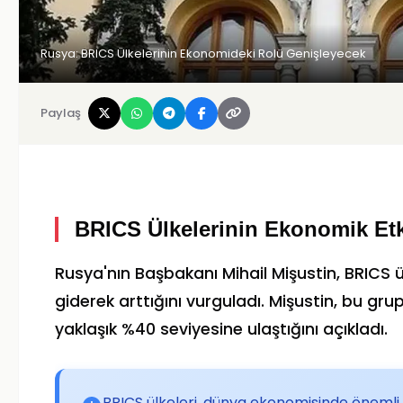
Rusya: BRICS Ülkelerinin Ekonomideki Rolü Genişleyecek
Paylaş
BRICS Ülkelerinin Ekonomik Etk
Rusya'nın Başbakanı Mihail Mişustin, BRICS ü
giderek arttığını vurguladı. Mişustin, bu gr
yaklaşık %40 seviyesine ulaştığını açıkladı.
BRICS ülkeleri, dünya ekonomisinde önemli 