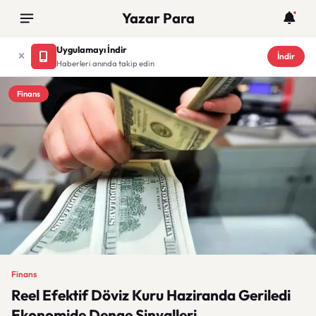
Yazar Para
Uygulamayı İndir
İndir
Haberleri anında takip edin
Finans
Finans
Reel Efektif Döviz Kuru Haziranda Geriledi
Ekonomide Denge Sinyalleri