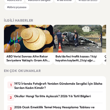
#döviz piyasası
İLGILI HABERLER
ABD Verisi Sonrası Altın Rekor
Bolu’da feci trafik kazası: 1 kişi
Çift
Seviyelere Yaklaştı: Gram Altın
hayatını kaybetti, 2 kişi ağır
des
6 Bin 700 TL Sınırında
yaralandı
yatı
EN ÇOK OKUNANLAR
1972 İrlanda Fotoğrafı Yeniden Gündemde Sevgilisi İçin Silaha
1
Sarılan Kadın Kimdir?
Okullar Hangi Tarihte Açılacak? 2026 Yılı Tatil Bilgileri
2
2026 Ocak Emeklilik Temel Maaş Hesaplama Tablosu ve
3