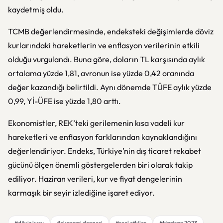
kaydetmiş oldu.
TCMB değerlendirmesinde, endeksteki değişimlerde döviz
kurlarındaki hareketlerin ve enflasyon verilerinin etkili
olduğu vurgulandı. Buna göre, doların TL karşısında aylık
ortalama yüzde 1,81, avronun ise yüzde 0,42 oranında
değer kazandığı belirtildi. Aynı dönemde TÜFE aylık yüzde
0,99, Yİ-ÜFE ise yüzde 1,80 arttı.
Ekonomistler, REK’teki gerilemenin kısa vadeli kur
hareketleri ve enflasyon farklarından kaynaklandığını
değerlendiriyor. Endeks, Türkiye’nin dış ticaret rekabet
gücünü ölçen önemli göstergelerden biri olarak takip
ediliyor. Haziran verileri, kur ve fiyat dengelerinin
karmaşık bir seyir izlediğine işaret ediyor.
#döviz kuru
#ekonomi dengesi
#reel etkiler
#Haziran 2023