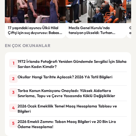
17 yaşındaki oyuncu Ülkü Hilal
Meclis Genel Kurulu'nda
Gaz
Çiftçi için suç duyurusu: Babası
tansiyon yükseldi: Turhan
aile
hem sevgilisinden hem
Çömez'in sözleri sonrası
haya
menajerlik şirketinden şikayetçi
tartışma çıktı
yar
EN ÇOK OKUNANLAR
oldu
1972 İrlanda Fotoğrafı Yeniden Gündemde Sevgilisi İçin Silaha
1
Sarılan Kadın Kimdir?
Okullar Hangi Tarihte Açılacak? 2026 Yılı Tatil Bilgileri
2
Torba Kanun Komisyonu Onayladı: Yüksek Aidatlara
3
Sınırlama, Tapu ve Çevre Yasasında Köklü Değişiklikler
2026 Ocak Emeklilik Temel Maaş Hesaplama Tablosu ve
4
Bilgileri
2026 Emekli Zammı: Taban Maaş Bilgileri ve 20 Bin Lira
5
Ödeme Hesaplama!