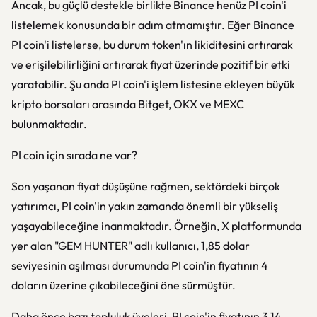
Ancak, bu güçlü destekle birlikte Binance henüz PI coin'i
listelemek konusunda bir adım atmamıştır. Eğer Binance
PI coin'i listelerse, bu durum token'ın likiditesini artırarak
ve erişilebilirliğini artırarak fiyat üzerinde pozitif bir etki
yaratabilir. Şu anda PI coin'i işlem listesine ekleyen büyük
kripto borsaları arasında Bitget, OKX ve MEXC
bulunmaktadır.
PI coin için sırada ne var?
Son yaşanan fiyat düşüşüne rağmen, sektördeki birçok
yatırımcı, PI coin'in yakın zamanda önemli bir yükseliş
yaşayabileceğine inanmaktadır. Örneğin, X platformunda
yer alan "GEM HUNTER" adlı kullanıcı, 1,85 dolar
seviyesinin aşılması durumunda PI coin'in fiyatının 4
doların üzerine çıkabileceğini öne sürmüştür.
Daha önce bazı topluluk üyeleri, PI coin'in fiyatının 3,14