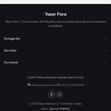
Yazar Para
Yazar Para - Döviz kurları, altın fiyatları, borsa, kripto para, ekonomi haberleri
ve analizler
Kategoriler
Servisler
Kurumsal
Gizlilik Politikası
Kullanım Koşulları
Site Haritası
info@yazarpara.com
+90 501 379 08 08
© 2026 Yazar Medya A.Ş. Tüm hakları saklıdır.
Egemen KEYDAL
eNews |