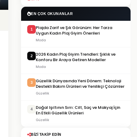
EN ÇOK OKUNANLAR
Plajda Zarif ve Şık Görünüm: Her Tarza
1
Uygun Kadın Plaj Giyim Önerileri
Moda
2026 Kadın Plaj Giyim Trendleri: Şıklık ve
2
Konforu Bir Araya Getiren Modeller
Moda
Güzellik Dünyasında Yeni Dönem: Teknoloji
3
Destekli Bakım Ürünleri ve Yenilikçi Çözümler
Güzellik
Doğal Işıltının Sırrı: Cilt, Saç ve Makyaj İçin
4
En Etkili Güzellik Ürünleri
Güzellik
BIZI TAKIP EDIN