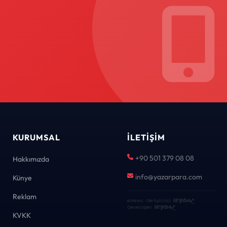
KURUMSAL
İLETIŞIM
+90 501 379 08 08
Hakkımızda
info@yazarpara.com
Künye
Reklam
eNews · Geliştirici
KEYDAL
·
Developer
KEYDAL
KVKK