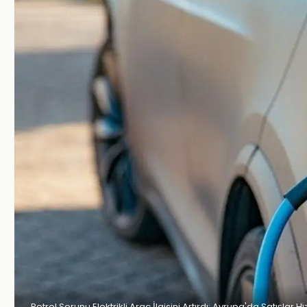
Petrol Sorunu Elektrikli Araç İlgisini Artırdı: Avrupa'da Satışlar Hız