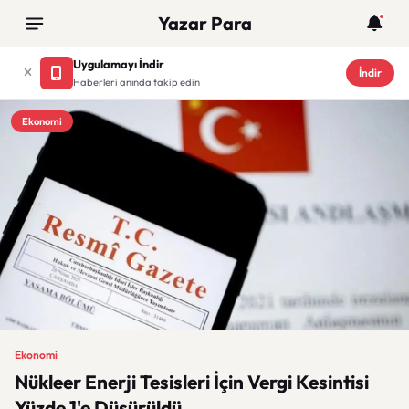
Yazar Para
Uygulamayı İndir
İndir
Haberleri anında takip edin
Ekonomi
Ekonomi
Nükleer Enerji Tesisleri İçin Vergi Kesintisi
Yüzde 1'e Düşürüldü