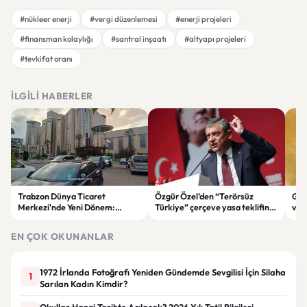
#nükleer enerji
#vergi düzenlemesi
#enerji projeleri
#finansman kolaylığı
#santral inşaatı
#altyapı projeleri
#tevkifat oranı
İLGILI HABERLER
Trabzon Dünya Ticaret
Özgür Özel’den “Terörsüz
Göz
Merkezi'nde Yeni Dönem:
Türkiye” çerçeve yasa teklifine
ve 
Mahkeme Süreci Bitti,
tepki: “Meselenin ruhuna
men
Trabzon'un Dev Projesi Ne
aykırı”
EN ÇOK OKUNANLAR
Zaman Tamamlanacak?
1972 İrlanda Fotoğrafı Yeniden Gündemde Sevgilisi İçin Silaha
1
Sarılan Kadın Kimdir?
Okullar Hangi Tarihte Açılacak? 2026 Yılı Tatil Bilgileri