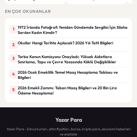
ağabeyi Hür Ağbaba tutuklandı
çeke
EN ÇOK OKUNANLAR
1972 İrlanda Fotoğrafı Yeniden Gündemde Sevgilisi İçin Silaha
1
Sarılan Kadın Kimdir?
Okullar Hangi Tarihte Açılacak? 2026 Yılı Tatil Bilgileri
2
Torba Kanun Komisyonu Onayladı: Yüksek Aidatlara
3
Sınırlama, Tapu ve Çevre Yasasında Köklü Değişiklikler
2026 Ocak Emeklilik Temel Maaş Hesaplama Tablosu ve
4
Bilgileri
2026 Emekli Zammı: Taban Maaş Bilgileri ve 20 Bin Lira
5
Ödeme Hesaplama!
Yazar Para
Yazar Para - Döviz kurları, altın fiyatları, borsa, kripto para, ekonomi haberleri
ve analizler