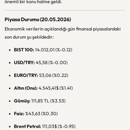
önemli bir konu haline geldi.
Piyasa Durumu (20.05.2026)
Ekonomik verilerin açıklandığı gün finansal piyasalardaki
son durum şu şekildedir:
BIST 100:
14.012,01 (%-0.12)
USD/TRY:
45,58 (%-0.00)
EURO/TRY:
53,06 (%0.22)
Altın (Ons):
4.545,41$ (%1.41)
Gümüş:
111,85 TL (%3.53)
Faiz:
%43,63 (%0.30)
Brent Petrol:
111,03$ (%-0.95)