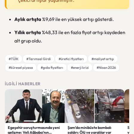
çekici artışlar yaşanmıştır.
Aylık artışta
%9,69 ile en yüksek artışı gösterdi.
Yıllık artışta
%48,33 ile en fazla fiyat artışı kaydeden
alt grup oldu.
#TÜİK
#Tarımsal Girdi
#üretici fiyatları
#maliyet artışı
#küresel piyasa
#gıda fiyatları
#enerji krizi
#Nisan 2026
İLGILI HABERLER
Egeşehir soruşturmasında yeni
Şam’da minibüste bombalı
Ser
gelişme: Veli Ağbaba’nın
saldırı: Ölü ve yaralılar var
ver