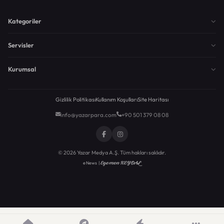
Kategoriler
Servisler
Kurumsal
Gizlilik Politikası
Kullanım Koşulları
Site Haritası
info@yazarpara.com
+90 501 379 08 08
© 2026 Yazar Medya A.Ş. Tüm hakları saklıdır.
Egemen KEYDAL
eNews |