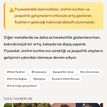
Piyasalardaki belirsizlikler, üretim kısıtları ve
jeopolitik gelişmelerin etkisiyle artış gösteren
fiyatların geleceği hakkında dikkatli olunmalıdır.
Diğer metallerde ise daha az hareketlilik gözlemlenirken,
bakırda küçük bir artış, kalayda ise düşüş yaşandı.
Piyasalar, üretim kısıtlarının sürekliği ve jeopolitik olayların
gelişimini yakından izlemeye devam ediyor.
#Nikel fiyatları
#Endonezya
#jeopolitik riskler
#arz daralması
#Hürmüz Boğazı
#Şanghay
#Londra Metal Borsası
#Orta Doğu gerginlikleri
İLGILI HABERLER