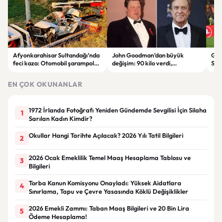
Afyonkarahisar Sultandağı’nda
John Goodman’dan büyük
Gal
feci kaza: Otomobil şarampole
değişim: 90 kilo verdi,
Son
devrildi, 2 kişi hayatını kaybetti
hayranları tanımakta zorlandı
Tara
EN ÇOK OKUNANLAR
1972 İrlanda Fotoğrafı Yeniden Gündemde Sevgilisi İçin Silaha
1
Sarılan Kadın Kimdir?
Okullar Hangi Tarihte Açılacak? 2026 Yılı Tatil Bilgileri
2
2026 Ocak Emeklilik Temel Maaş Hesaplama Tablosu ve
3
Bilgileri
Torba Kanun Komisyonu Onayladı: Yüksek Aidatlara
4
Sınırlama, Tapu ve Çevre Yasasında Köklü Değişiklikler
2026 Emekli Zammı: Taban Maaş Bilgileri ve 20 Bin Lira
5
Ödeme Hesaplama!