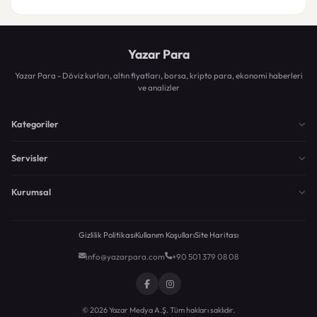
Yazar Para
Yazar Para - Döviz kurları, altın fiyatları, borsa, kripto para, ekonomi haberleri
ve analizler
Kategoriler
Servisler
Kurumsal
Gizlilik Politikası
Kullanım Koşulları
Site Haritası
info@yazarpara.com
+90 501 379 08 08
© 2026 Yazar Medya A.Ş. Tüm hakları saklıdır.