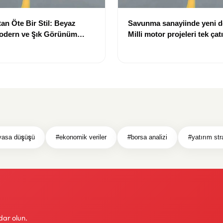
an Öte Bir Stil: Beyaz
Savunma sanayiinde yeni 
Modern ve Şık Görünüm
Milli motor projeleri tek çat
toplanıyor
yasa düşüşü
#ekonomik veriler
#borsa analizi
#yatırım stra
dar olun.