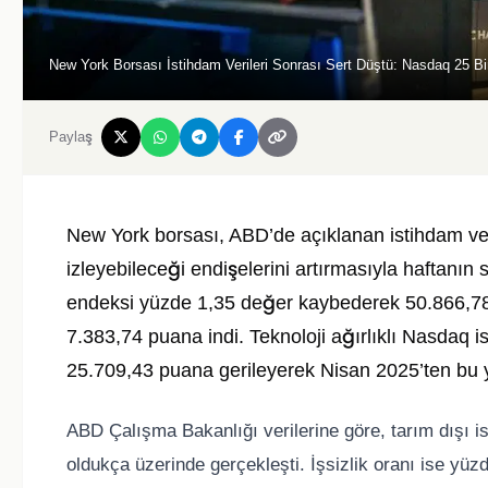
New York Borsası İstihdam Verileri Sonrası Sert Düştü: Nasdaq 25 Bin
Paylaş
New York borsası, ABD’de açıklanan istihdam veri
izleyebileceği endişelerini artırmasıyla haftan
endeksi yüzde 1,35 değer kaybederek 50.866,78
7.383,74 puana indi. Teknoloji ağırlıklı Nasdaq 
25.709,43 puana gerileyerek Nisan 2025’ten bu 
ABD Çalışma Bakanlığı verilerine göre, tarım dışı is
oldukça üzerinde gerçekleşti. İşsizlik oranı ise yüz