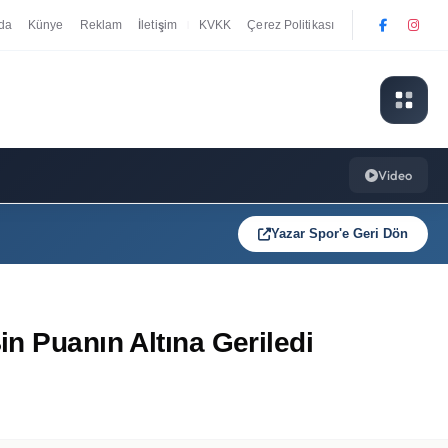
da
Künye
Reklam
İletişim
KVKK
Çerez Politikası
|
Video
Yazar Spor'e Geri Dön
n Puanın Altına Geriledi