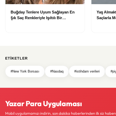
Buğday Tenlere Uyum Sağlayan En
Yaş Almakt
Şık Saç Renkleriyle Işıltılı Bir
Saçlarla 
Görünüm
Önerileri
ETIKETLER
#New York Borsası
#Nasdaq
#istihdam verileri
#pi
Yazar Para Uygulaması
Mobil uygulamamızı indirin, son dakika haberlerinden ilk siz haber