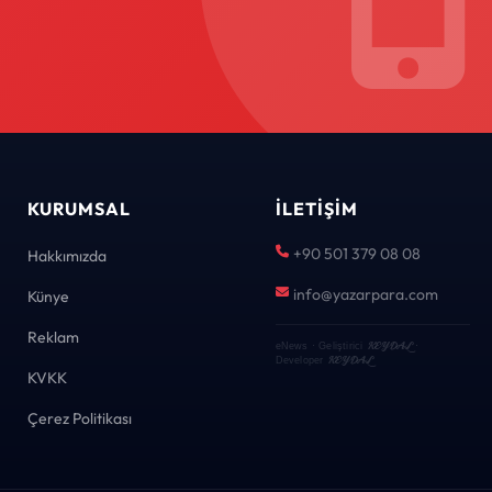
KURUMSAL
İLETIŞIM
+90 501 379 08 08
Hakkımızda
info@yazarpara.com
Künye
Reklam
KEYDAL
eNews · Geliştirici
·
KEYDAL
Developer
KVKK
Çerez Politikası