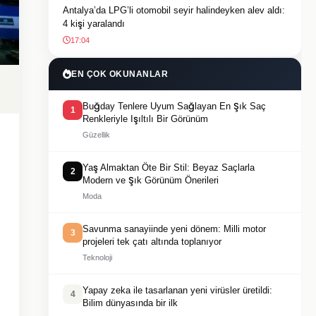
Antalya’da LPG’li otomobil seyir halindeyken alev aldı:
4 kişi yaralandı
17:04
EN ÇOK OKUNANLAR
Buğday Tenlere Uyum Sağlayan En Şık Saç
1
Renkleriyle Işıltılı Bir Görünüm
Güzellik
Yaş Almaktan Öte Bir Stil: Beyaz Saçlarla
2
Modern ve Şık Görünüm Önerileri
Moda
Savunma sanayiinde yeni dönem: Milli motor
3
projeleri tek çatı altında toplanıyor
Teknoloji
Yapay zeka ile tasarlanan yeni virüsler üretildi:
4
Bilim dünyasında bir ilk