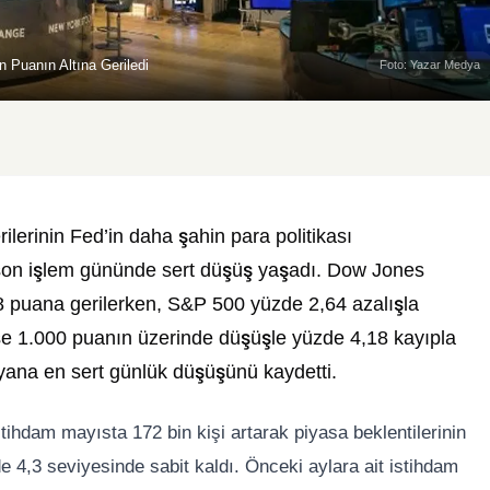
 Puanın Altına Geriledi
Foto: Yazar Medya
lerinin Fed’in daha şahin para politikası
ın son işlem gününde sert düşüş yaşadı. Dow Jones
 puana gerilerken, S&P 500 yüzde 2,64 azalışla
ise 1.000 puanın üzerinde düşüşle yüzde 4,18 kayıpla
yana en sert günlük düşüşünü kaydetti.
tihdam mayısta 172 bin kişi artarak piyasa beklentilerinin
de 4,3 seviyesinde sabit kaldı. Önceki aylara ait istihdam