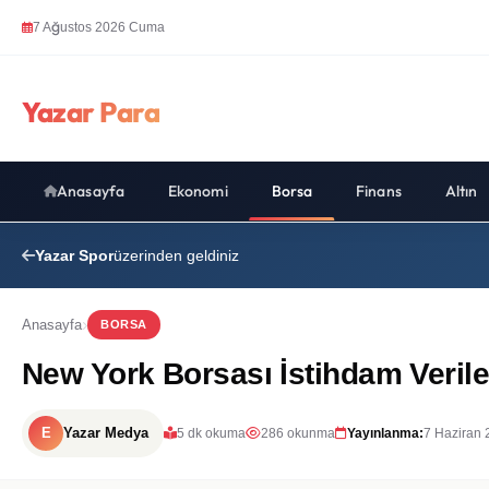
7 Ağustos 2026 Cuma
Yazar Para
Anasayfa
Ekonomi
Borsa
Finans
Altın
Yazar Spor
üzerinden geldiniz
Anasayfa
BORSA
New York Borsası İstihdam Verile
E
Yazar Medya
5 dk okuma
286 okunma
Yayınlanma:
7 Haziran 