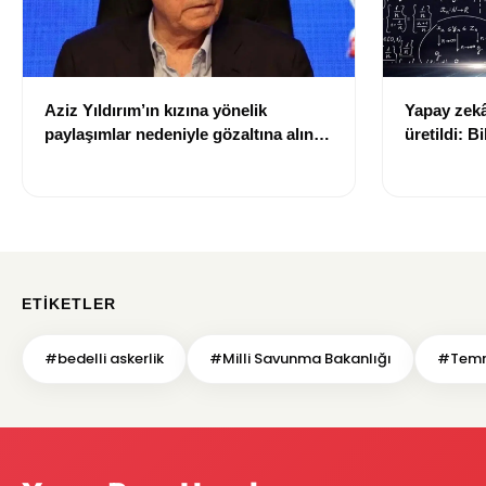
Aziz Yıldırım’ın kızına yönelik
Yapay zekâ 
paylaşımlar nedeniyle gözaltına alınan
üretildi: Bi
şüpheli için tutuklama talebi
ETIKETLER
#bedelli askerlik
#Milli Savunma Bakanlığı
#Temm