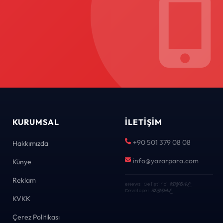
KURUMSAL
İLETIŞIM
+90 501 379 08 08
Hakkımızda
info@yazarpara.com
Künye
Reklam
eNews · Geliştirici
KEYDAL
·
Developer
KEYDAL
KVKK
Çerez Politikası