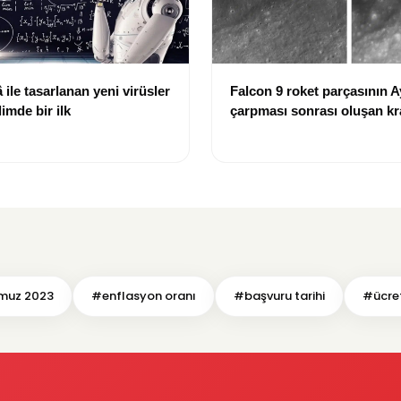
ile tasarlanan yeni virüsler
Falcon 9 roket parçasının A
limde bir ilk
çarpması sonrası oluşan kr
görüntülendi
uz 2023
#enflasyon oranı
#başvuru tarihi
#ücret