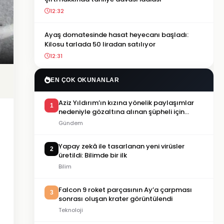
12:32
Ayaş domatesinde hasat heyecanı başladı:
Kilosu tarlada 50 liradan satılıyor
12:31
EN ÇOK OKUNANLAR
Aziz Yıldırım’ın kızına yönelik paylaşımlar
1
nedeniyle gözaltına alınan şüpheli için
tutuklama talebi
Gündem
Yapay zekâ ile tasarlanan yeni virüsler
2
üretildi: Bilimde bir ilk
Bilim
Falcon 9 roket parçasının Ay’a çarpması
3
sonrası oluşan krater görüntülendi
Teknoloji