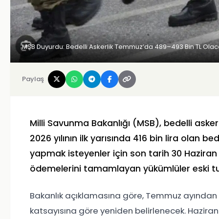
MSB Duyurdu: Bedelli Askerlik Temmuz’da 489–493 Bin TL Olaca
Paylaş
Milli Savunma Bakanlığı (MSB), bedelli aske
2026 yılının ilk yarısında 416 bin lira olan b
yapmak isteyenler için son tarih 30 Haziran
ödemelerini tamamlayan yükümlüler eski tu
Bakanlık açıklamasına göre, Temmuz ayından iti
katsayısına göre yeniden belirlenecek. Haziran 