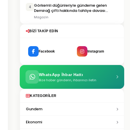
Görkemli düğünleriyle gündeme gelen
4
Demirağ çifti hakkında tahliye davası
iddiası
Magazin
BIZI TAKIP EDIN
Facebook
Instagram
WhatsApp İhbar Hattı
Bize haber gönderin, ihbarınızı iletin
KATEGORILER
Gundem
Ekonomi