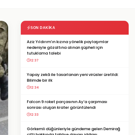
SON DAKIKA
Aziz Yıldırım’ın kızına yönelik paylaşımlar
nedeniyle gözaltına alınan şüpheli için
tutuklama talebi
12:37
Yapay zekâ ile tasarlanan yeni virüsler üretildi:
Bilimde bir ilk
12:34
Falcon 9 roket parçasının Ay’a çarpması
sonrası oluşan krater görüntülendi
12:33
Görkemli düğünleriyle gündeme gelen Demirağ
çifti hakkında tahliye davası iddiası