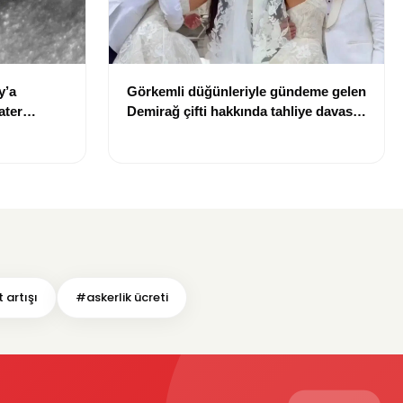
y’a
Görkemli düğünleriyle gündeme gelen
ater
Demirağ çifti hakkında tahliye davası
iddiası
 artışı
#askerlik ücreti