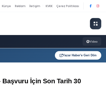
Künye
Reklam
İletişim
KVKK
Çerez Politikası
|
Video
Yazar Haber'e Geri Dön
Başvuru İçin Son Tarih 30