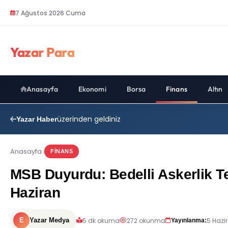
7 Ağustos 2026 Cuma
Yazar Para
Anasayfa
Ekonomi
Borsa
Finans
Altın
üzerinden geldiniz
Yazar Haber
Anasayfa
FINANS
MSB Duyurdu: Bedelli Askerlik T
Haziran
5 dk okuma
272 okunma
5 Hazi
E
Yazar Medya
Yayınlanma: