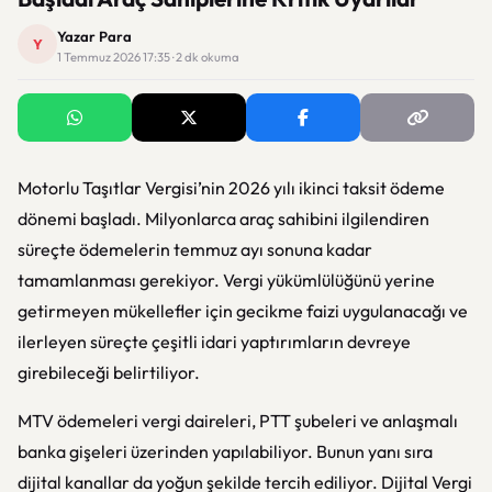
Yazar Para
Y
1 Temmuz 2026 17:35 · 2 dk okuma
Motorlu Taşıtlar Vergisi’nin 2026 yılı ikinci taksit ödeme
dönemi başladı. Milyonlarca araç sahibini ilgilendiren
süreçte ödemelerin temmuz ayı sonuna kadar
tamamlanması gerekiyor. Vergi yükümlülüğünü yerine
getirmeyen mükellefler için gecikme faizi uygulanacağı ve
ilerleyen süreçte çeşitli idari yaptırımların devreye
girebileceği belirtiliyor.
MTV ödemeleri vergi daireleri, PTT şubeleri ve anlaşmalı
banka gişeleri üzerinden yapılabiliyor. Bunun yanı sıra
dijital kanallar da yoğun şekilde tercih ediliyor. Dijital Vergi