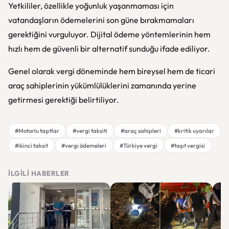
Yetkililer, özellikle yoğunluk yaşanmaması için
vatandaşların ödemelerini son güne bırakmamaları
gerektiğini vurguluyor. Dijital ödeme yöntemlerinin hem
hızlı hem de güvenli bir alternatif sunduğu ifade ediliyor.
Genel olarak vergi döneminde hem bireysel hem de ticari
araç sahiplerinin yükümlülüklerini zamanında yerine
getirmesi gerektiği belirtiliyor.
#Motorlu taşıtlar
#vergi taksiti
#araç sahipleri
#kritik uyarılar
#ikinci taksit
#vergi ödemeleri
#Türkiye vergi
#taşıt vergisi
İLGILI HABERLER