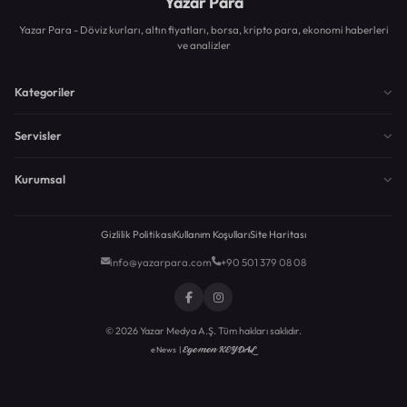
Yazar Para
Yazar Para - Döviz kurları, altın fiyatları, borsa, kripto para, ekonomi haberleri
ve analizler
Kategoriler
Servisler
Kurumsal
Gizlilik Politikası
Kullanım Koşulları
Site Haritası
info@yazarpara.com
+90 501 379 08 08
© 2026 Yazar Medya A.Ş. Tüm hakları saklıdır.
Egemen KEYDAL
eNews |