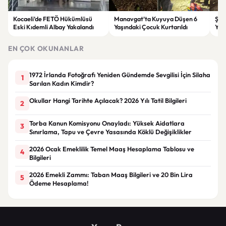
Kocaeli’de FETÖ Hükümlüsü
Manavgat’ta Kuyuya Düşen 6
Şam
Eski Kıdemli Albay Yakalandı
Yaşındaki Çocuk Kurtarıldı
Yara
EN ÇOK OKUNANLAR
1972 İrlanda Fotoğrafı Yeniden Gündemde Sevgilisi İçin Silaha
1
Sarılan Kadın Kimdir?
Okullar Hangi Tarihte Açılacak? 2026 Yılı Tatil Bilgileri
2
Torba Kanun Komisyonu Onayladı: Yüksek Aidatlara
3
Sınırlama, Tapu ve Çevre Yasasında Köklü Değişiklikler
2026 Ocak Emeklilik Temel Maaş Hesaplama Tablosu ve
4
Bilgileri
2026 Emekli Zammı: Taban Maaş Bilgileri ve 20 Bin Lira
5
Ödeme Hesaplama!