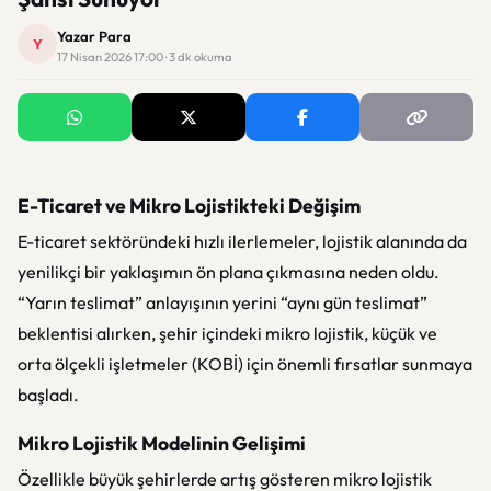
Yazar Para
Y
17 Nisan 2026 17:00 · 3 dk okuma
E-Ticaret ve Mikro Lojistikteki Değişim
E-ticaret sektöründeki hızlı ilerlemeler, lojistik alanında da
yenilikçi bir yaklaşımın ön plana çıkmasına neden oldu.
“Yarın teslimat” anlayışının yerini “aynı gün teslimat”
beklentisi alırken, şehir içindeki mikro lojistik, küçük ve
orta ölçekli işletmeler (KOBİ) için önemli fırsatlar sunmaya
başladı.
Mikro Lojistik Modelinin Gelişimi
Özellikle büyük şehirlerde artış gösteren mikro lojistik