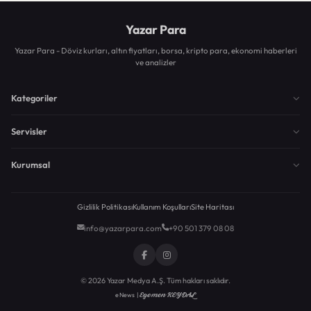
Yazar Para
Yazar Para - Döviz kurları, altın fiyatları, borsa, kripto para, ekonomi haberleri
ve analizler
Kategoriler
Servisler
Kurumsal
Gizlilik Politikası
Kullanım Koşulları
Site Haritası
info@yazarpara.com
+90 501 379 08 08
© 2026 Yazar Medya A.Ş. Tüm hakları saklıdır.
Egemen KEYDAL
eNews |