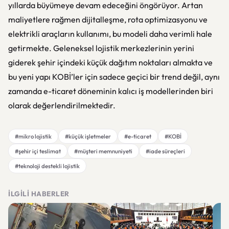
yıllarda büyümeye devam edeceğini öngörüyor. Artan
maliyetlere rağmen dijitalleşme, rota optimizasyonu ve
elektrikli araçların kullanımı, bu modeli daha verimli hale
getirmekte. Geleneksel lojistik merkezlerinin yerini
giderek şehir içindeki küçük dağıtım noktaları almakta ve
bu yeni yapı KOBİ’ler için sadece geçici bir trend değil, aynı
zamanda e-ticaret döneminin kalıcı iş modellerinden biri
olarak değerlendirilmektedir.
#mikro lojistik
#küçük işletmeler
#e-ticaret
#KOBİ
#şehir içi teslimat
#müşteri memnuniyeti
#iade süreçleri
#teknoloji destekli lojistik
İLGILI HABERLER