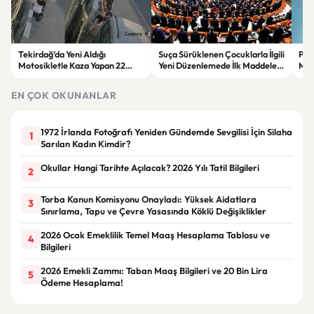
Tekirdağ’da Yeni Aldığı
Suça Sürüklenen Çocuklarla İlgili
Pro
Motosikletle Kaza Yapan 22
Yeni Düzenlemede İlk Maddeler
Mak
Yaşındaki Genç Hayatını
Kabul Edildi
Ger
Kaybetti
EN ÇOK OKUNANLAR
1972 İrlanda Fotoğrafı Yeniden Gündemde Sevgilisi İçin Silaha
1
Sarılan Kadın Kimdir?
Okullar Hangi Tarihte Açılacak? 2026 Yılı Tatil Bilgileri
2
Torba Kanun Komisyonu Onayladı: Yüksek Aidatlara
3
Sınırlama, Tapu ve Çevre Yasasında Köklü Değişiklikler
2026 Ocak Emeklilik Temel Maaş Hesaplama Tablosu ve
4
Bilgileri
2026 Emekli Zammı: Taban Maaş Bilgileri ve 20 Bin Lira
5
Ödeme Hesaplama!