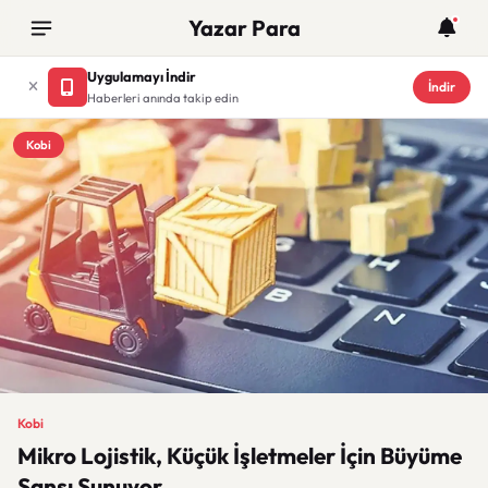
Yazar Para
Uygulamayı İndir
İndir
Haberleri anında takip edin
Kobi
Kobi
Mikro Lojistik, Küçük İşletmeler İçin Büyüme
Şansı Sunuyor