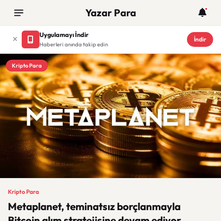
Yazar Para
Uygulamayı İndir
İndir
Haberleri anında takip edin
Kripto Para
Kripto Para
Metaplanet, teminatsız borçlanmayla
Bitcoin alım stratejisine devam ediyor.