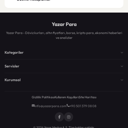
Yazar Para
Yazar Para - Döviz kurları, altın fiyatları, borsa, kripto para, ekonomi haberleri
ve analizler
Kategoriler
Servisler
Kurumsal
Gizlilik Politikası
Kullanım Koşulları
Site Haritası
info@yazarpara.com
+90 501 379 08 08
© 2026 Yazar Medya A.Ş. Tüm hakları saklıdır.