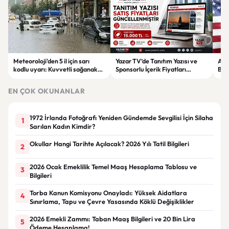
Meteoroloji'den 5 il için sarı
Yazar TV’de Tanıtım Yazısı ve
ABD
kodlu uyarı: Kuvvetli sağanak
Sponsorlu İçerik Fiyatları
Boğ
ve fırtına geliyor
Güncellendi: Yeni Fiyat 15 Bin TL
iht
EN ÇOK OKUNANLAR
1972 İrlanda Fotoğrafı Yeniden Gündemde Sevgilisi İçin Silaha
1
Sarılan Kadın Kimdir?
Okullar Hangi Tarihte Açılacak? 2026 Yılı Tatil Bilgileri
2
2026 Ocak Emeklilik Temel Maaş Hesaplama Tablosu ve
3
Bilgileri
Torba Kanun Komisyonu Onayladı: Yüksek Aidatlara
4
Sınırlama, Tapu ve Çevre Yasasında Köklü Değişiklikler
2026 Emekli Zammı: Taban Maaş Bilgileri ve 20 Bin Lira
5
Ödeme Hesaplama!