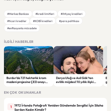
#Merkez Bankası
#kredi limitleri
#ihtiyaç kredileri
#ticari krediler
#KOBİ kredileri
#para politikası
#enflasyonla mücadele
İLGILI HABERLER
Burdur’da 721 hektarlık krom
Derya Uluğ ve Asil Gök’ten
Ege
madeni projesine ÇED onayı
evlilik müjdesi! 10 yıllık ilişki
gel
verildi
nikâhla taçlanıyor
ağa
EN ÇOK OKUNANLAR
1972 İrlanda Fotoğrafı Yeniden Gündemde Sevgilisi İçin Silaha
1
Sarılan Kadın Kimdir?