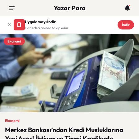
Yazar Para
Uygulamayı İndir
İndir
Haberleri anında takip edin
Ekonomi
Ekonomi
Merkez Bankası’ndan Kredi Musluklarına
Yeni Ayar! İhtiyaç ve Ticari Kredilerde