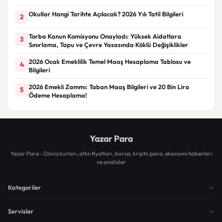
Okullar Hangi Tarihte Açılacak? 2026 Yılı Tatil Bilgileri
2
Torba Kanun Komisyonu Onayladı: Yüksek Aidatlara
3
Sınırlama, Tapu ve Çevre Yasasında Köklü Değişiklikler
2026 Ocak Emeklilik Temel Maaş Hesaplama Tablosu ve
4
Bilgileri
2026 Emekli Zammı: Taban Maaş Bilgileri ve 20 Bin Lira
5
Ödeme Hesaplama!
Yazar Para
Yazar Para - Döviz kurları, altın fiyatları, borsa, kripto para, ekonomi haberleri
ve analizler
Kategoriler
Servisler