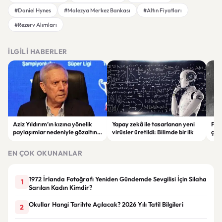
#Daniel Hynes
#Malezya Merkez Bankası
#Altın Fiyatları
#Rezerv Alımları
İLGILI HABERLER
Aziz Yıldırım’ın kızına yönelik
Yapay zekâ ile tasarlanan yeni
Falc
paylaşımlar nedeniyle gözaltına
virüsler üretildi: Bilimde bir ilk
çar
alınan şüpheli için tutuklama
gör
talebi
EN ÇOK OKUNANLAR
1972 İrlanda Fotoğrafı Yeniden Gündemde Sevgilisi İçin Silaha
1
Sarılan Kadın Kimdir?
Okullar Hangi Tarihte Açılacak? 2026 Yılı Tatil Bilgileri
2