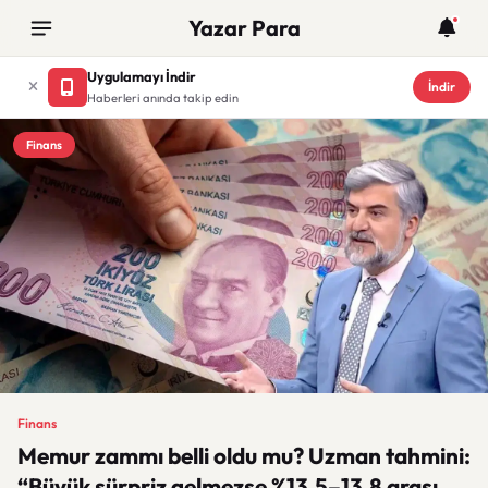
Yazar Para
Uygulamayı İndir
İndir
Haberleri anında takip edin
Finans
Finans
Memur zammı belli oldu mu? Uzman tahmini:
“Büyük sürpriz gelmezse %13,5–13,8 arası