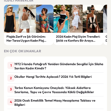
İLGILI HABERLER
Plajda Zarif ve Şık Görünüm:
2026 Kadın Plaj Giyim Trendleri:
Güz
Her Tarza Uygun Kadın Plaj
Şıklık ve Konforu Bir Araya
Dön
Giyim Önerileri
Getiren Modeller
Bakı
Çöz
EN ÇOK OKUNANLAR
1972 İrlanda Fotoğrafı Yeniden Gündemde Sevgilisi İçin Silaha
1
Sarılan Kadın Kimdir?
Okullar Hangi Tarihte Açılacak? 2026 Yılı Tatil Bilgileri
2
Torba Kanun Komisyonu Onayladı: Yüksek Aidatlara
3
Sınırlama, Tapu ve Çevre Yasasında Köklü Değişiklikler
2026 Ocak Emeklilik Temel Maaş Hesaplama Tablosu ve
4
Bilgileri