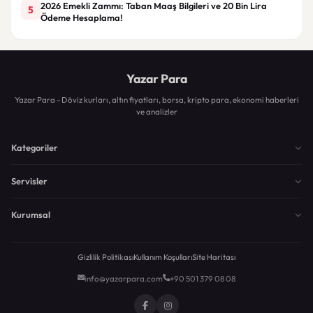
2026 Emekli Zammı: Taban Maaş Bilgileri ve 20 Bin Lira
5
Ödeme Hesaplama!
Yazar Para
Yazar Para - Döviz kurları, altın fiyatları, borsa, kripto para, ekonomi haberleri
ve analizler
Kategoriler
Servisler
Kurumsal
Gizlilik Politikası
Kullanım Koşulları
Site Haritası
info@yazarpara.com
+90 501 379 08 08