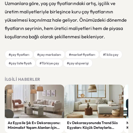
Uzmanlara göre, yaş çay fiyatlarındaki artış, işçilik ve
üretim maliyetleriyle birleşince kuru çay fiyatlarının
yükselmesi kaçınılmaz hale geliyor. Önümüzdeki dönemde
fiyatların seyrinin, hem üretici maliyetleri hem de piyasa
koşullarına bağlı olarak şekillenmesi bekleniyor.
#çay fiyatları
#çay markaları
#market fiyatları
#1 kilo çay
#çay liste fiyatı
#Türkiye çay
#çay alışverişi
İLGILI HABERLER
Az Eşya ile Şık Ev Dekorasyonu:
Ev Dekorasyonunda Trend Süs
Meh
Minimalist Yaşam Alanları İçin
Eşyaları: Küçük Detaylarla
Köy
İlham Veren Öneriler
Büyük Değişimler
mes