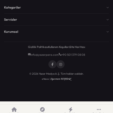
Kategoriler
Servisler
Kurumsal
Gizlilik Politikası
Kullanım Koşulları
Site Haritası
info@yazarpara.com
+90 501 379 08 08
© 2026 Yazar Medya A.Ş. Tüm hakları saklıdır.
Egemen KEYDAL
eNews |