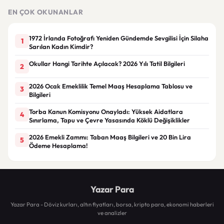
EN ÇOK OKUNANLAR
1972 İrlanda Fotoğrafı Yeniden Gündemde Sevgilisi İçin Silaha
1
Sarılan Kadın Kimdir?
Okullar Hangi Tarihte Açılacak? 2026 Yılı Tatil Bilgileri
2
2026 Ocak Emeklilik Temel Maaş Hesaplama Tablosu ve
3
Bilgileri
Torba Kanun Komisyonu Onayladı: Yüksek Aidatlara
4
Sınırlama, Tapu ve Çevre Yasasında Köklü Değişiklikler
2026 Emekli Zammı: Taban Maaş Bilgileri ve 20 Bin Lira
5
Ödeme Hesaplama!
Yazar Para
Yazar Para - Döviz kurları, altın fiyatları, borsa, kripto para, ekonomi haberleri
ve analizler