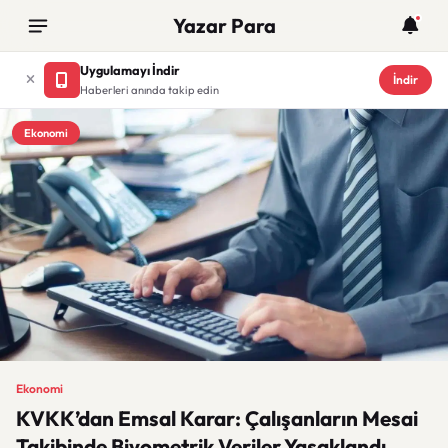
Yazar Para
Uygulamayı İndir
İndir
Haberleri anında takip edin
Ekonomi
Ekonomi
KVKK’dan Emsal Karar: Çalışanların Mesai
Takibinde Biyometrik Veriler Yasaklandı