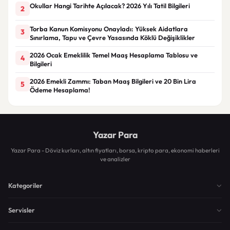
Okullar Hangi Tarihte Açılacak? 2026 Yılı Tatil Bilgileri
2
Torba Kanun Komisyonu Onayladı: Yüksek Aidatlara
3
Sınırlama, Tapu ve Çevre Yasasında Köklü Değişiklikler
2026 Ocak Emeklilik Temel Maaş Hesaplama Tablosu ve
4
Bilgileri
2026 Emekli Zammı: Taban Maaş Bilgileri ve 20 Bin Lira
5
Ödeme Hesaplama!
Yazar Para
Yazar Para - Döviz kurları, altın fiyatları, borsa, kripto para, ekonomi haberleri
ve analizler
Kategoriler
Servisler