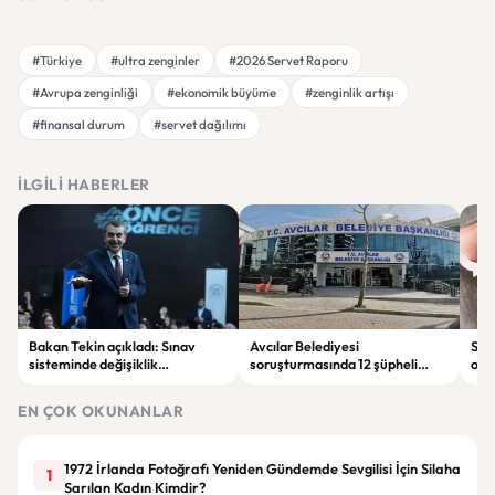
#Türkiye
#ultra zenginler
#2026 Servet Raporu
#Avrupa zenginliği
#ekonomik büyüme
#zenginlik artışı
#finansal durum
#servet dağılımı
İLGILI HABERLER
Bakan Tekin açıkladı: Sınav
Avcılar Belediyesi
Sah
sisteminde değişiklik
soruşturmasında 12 şüpheli
ope
olmayacak, sorular yeni
tutuklandı
tut
müfredata göre hazırlanacak
EN ÇOK OKUNANLAR
1972 İrlanda Fotoğrafı Yeniden Gündemde Sevgilisi İçin Silaha
1
Sarılan Kadın Kimdir?