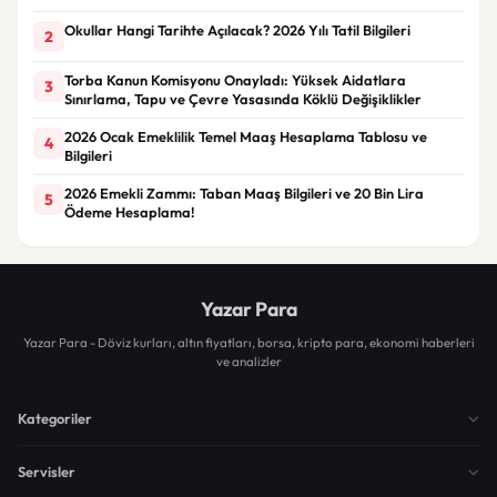
Okullar Hangi Tarihte Açılacak? 2026 Yılı Tatil Bilgileri
2
Torba Kanun Komisyonu Onayladı: Yüksek Aidatlara
3
Sınırlama, Tapu ve Çevre Yasasında Köklü Değişiklikler
2026 Ocak Emeklilik Temel Maaş Hesaplama Tablosu ve
4
Bilgileri
2026 Emekli Zammı: Taban Maaş Bilgileri ve 20 Bin Lira
5
Ödeme Hesaplama!
Yazar Para
Yazar Para - Döviz kurları, altın fiyatları, borsa, kripto para, ekonomi haberleri
ve analizler
Kategoriler
Servisler