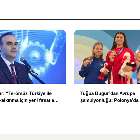
r: “Terörsüz Türkiye ile
Tuğba Bugur’dan Avrupa
kalkınma için yeni fırsatlar
şampiyonluğu: Polonya’da a
madalya kazandı