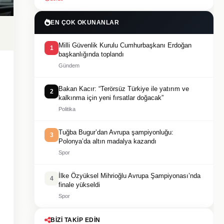
EN ÇOK OKUNANLAR
Milli Güvenlik Kurulu Cumhurbaşkanı Erdoğan
1
başkanlığında toplandı
Gündem
Bakan Kacır: “Terörsüz Türkiye ile yatırım ve
2
kalkınma için yeni fırsatlar doğacak”
Politika
Tuğba Bugur’dan Avrupa şampiyonluğu:
3
Polonya’da altın madalya kazandı
Spor
İlke Özyüksel Mihrioğlu Avrupa Şampiyonası’nda
4
finale yükseldi
Spor
BIZI TAKIP EDIN