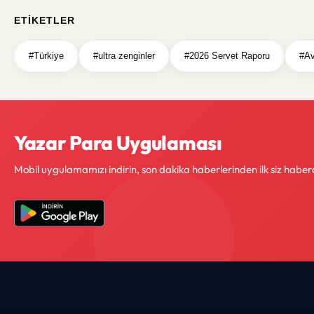
ETIKETLER
#Türkiye
#ultra zenginler
#2026 Servet Raporu
#Av
Yazar Para Uygulaması
Mobil uygulamamızı indirin, son dakika haberlerinden ilk siz haber