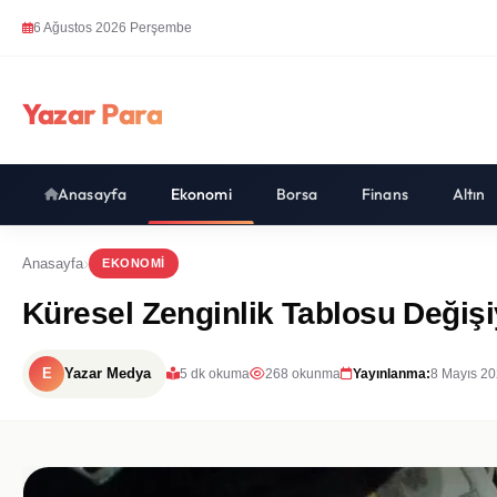
6 Ağustos 2026 Perşembe
Yazar Para
Anasayfa
Ekonomi
Borsa
Finans
Altın
Anasayfa
EKONOMI
Küresel Zenginlik Tablosu Değişiy
E
Yazar Medya
5 dk okuma
268 okunma
Yayınlanma:
8 Mayıs 20