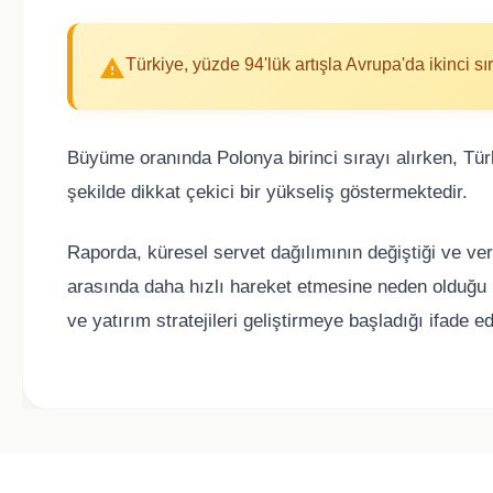
Türkiye, yüzde 94'lük artışla Avrupa'da ikinci sı
Büyüme oranında Polonya birinci sırayı alırken, Tü
şekilde dikkat çekici bir yükseliş göstermektedir.
Raporda, küresel servet dağılımının değiştiği ve ver
arasında daha hızlı hareket etmesine neden olduğu be
ve yatırım stratejileri geliştirmeye başladığı ifade e