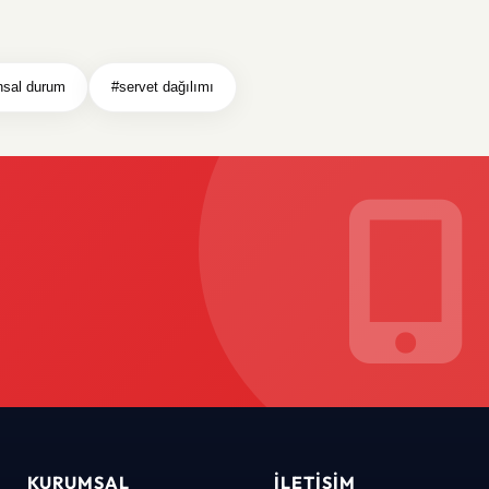
nsal durum
#servet dağılımı
KURUMSAL
İLETIŞIM