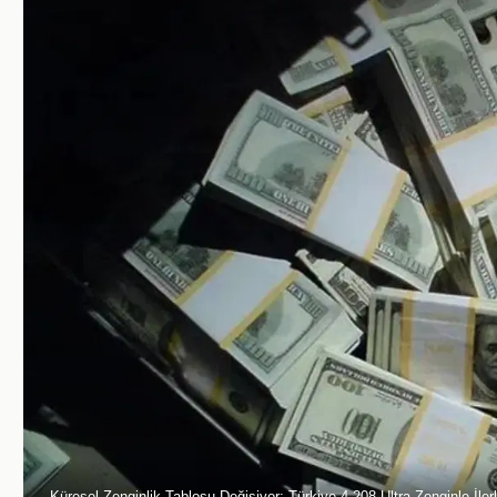
Küresel Zenginlik Tablosu Değişiyor: Türkiye 4.208 Ultra Zenginle İlerl