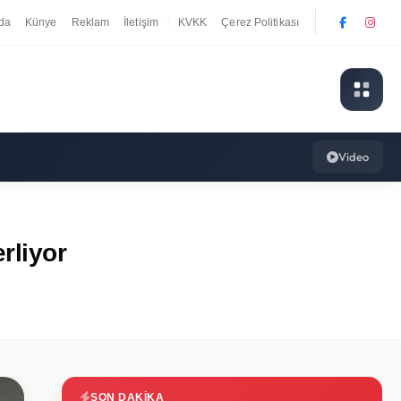
da
Künye
Reklam
İletişim
KVKK
Çerez Politikası
|
Video
rliyor
SON DAKIKA