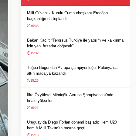
Milli Güvenlik Kurulu Cumhurbaşkanı Erdoğan
başkanlığında toplandı
15:33
Bakan Kacır: “Terörsüz Türkiye ile yatırım ve kalkınma
için yeni fırsatlar doğacak”
15:32
Tuğba Bugur’dan Avrupa şampiyonluğu: Polonya’da
altın madalya kazandı
15:23
İlke Özyüksel Mihrioğlu Avrupa Şampiyonası’nda
finale yükseldi
15:21
Uruguay’da Diego Forlan dönemi başladı: Hem U20
hem A Milli Takım’ın başına geçti
15:19