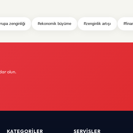
rupa zenginliği
#ekonomik büyüme
#zenginlik artışı
#fina
dar olun.
KATEGORILER
SERVISLER