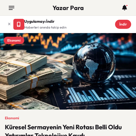
Yazar Para
Uygulamayı İndir
İndir
Haberleri anında takip edin
Ekonomi
Ekonomi
Küresel Sermayenin Yeni Rotası Belli Oldu
Yatırımlar Teknolojiye Kaydı