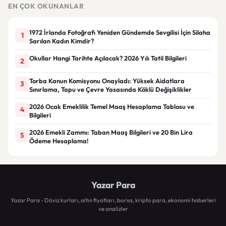
müfredata göre hazırlanacak
EN ÇOK OKUNANLAR
1972 İrlanda Fotoğrafı Yeniden Gündemde Sevgilisi İçin Silaha
1
Sarılan Kadın Kimdir?
Okullar Hangi Tarihte Açılacak? 2026 Yılı Tatil Bilgileri
2
Torba Kanun Komisyonu Onayladı: Yüksek Aidatlara
3
Sınırlama, Tapu ve Çevre Yasasında Köklü Değişiklikler
2026 Ocak Emeklilik Temel Maaş Hesaplama Tablosu ve
4
Bilgileri
2026 Emekli Zammı: Taban Maaş Bilgileri ve 20 Bin Lira
5
Ödeme Hesaplama!
Yazar Para
Yazar Para - Döviz kurları, altın fiyatları, borsa, kripto para, ekonomi haberleri
ve analizler