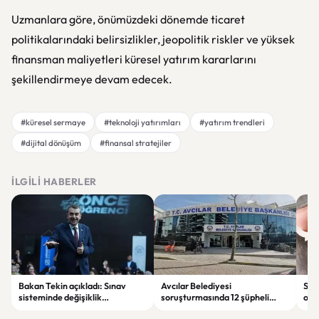
Uzmanlara göre, önümüzdeki dönemde ticaret
politikalarındaki belirsizlikler, jeopolitik riskler ve yüksek
finansman maliyetleri küresel yatırım kararlarını
şekillendirmeye devam edecek.
#küresel sermaye
#teknoloji yatırımları
#yatırım trendleri
#dijital dönüşüm
#finansal stratejiler
İLGILI HABERLER
Bakan Tekin açıkladı: Sınav
Avcılar Belediyesi
Sah
sisteminde değişiklik
soruşturmasında 12 şüpheli
ope
olmayacak, sorular yeni
tutuklandı
tut