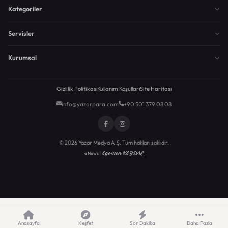
Kategoriler
Servisler
Kurumsal
Gizlilik Politikası
Kullanım Koşulları
Site Haritası
info@yazarpara.com
+90 501 379 08 08
© 2026 Yazar Medya A.Ş. Tüm hakları saklıdır.
Egemen KEYDAL
eNews |
Anasayfa
Keşfet
Son Dakika
Daha Fazla