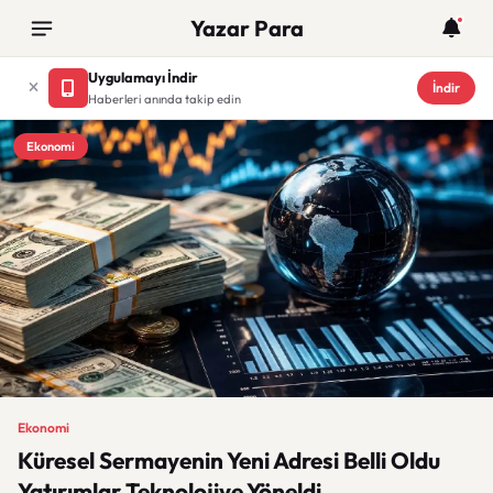
Yazar Para
Uygulamayı İndir
İndir
Haberleri anında takip edin
Ekonomi
Ekonomi
Küresel Sermayenin Yeni Adresi Belli Oldu
Yatırımlar Teknolojiye Yöneldi