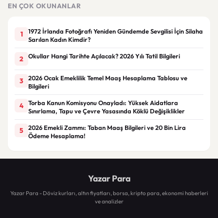
EN ÇOK OKUNANLAR
1972 İrlanda Fotoğrafı Yeniden Gündemde Sevgilisi İçin Silaha
1
Sarılan Kadın Kimdir?
Okullar Hangi Tarihte Açılacak? 2026 Yılı Tatil Bilgileri
2
2026 Ocak Emeklilik Temel Maaş Hesaplama Tablosu ve
3
Bilgileri
Torba Kanun Komisyonu Onayladı: Yüksek Aidatlara
4
Sınırlama, Tapu ve Çevre Yasasında Köklü Değişiklikler
2026 Emekli Zammı: Taban Maaş Bilgileri ve 20 Bin Lira
5
Ödeme Hesaplama!
Yazar Para
Yazar Para - Döviz kurları, altın fiyatları, borsa, kripto para, ekonomi haberleri
ve analizler