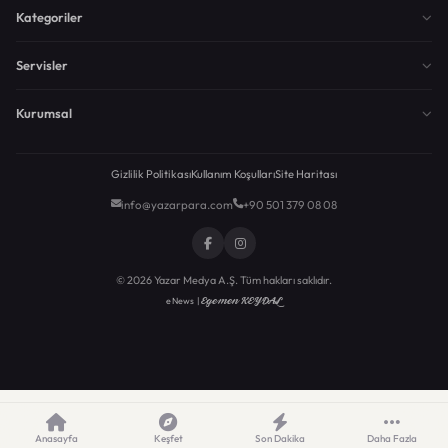
Kategoriler
Servisler
Kurumsal
Gizlilik Politikası
Kullanım Koşulları
Site Haritası
info@yazarpara.com
+90 501 379 08 08
© 2026 Yazar Medya A.Ş. Tüm hakları saklıdır.
Egemen KEYDAL
eNews |
Anasayfa
Keşfet
Son Dakika
Daha Fazla