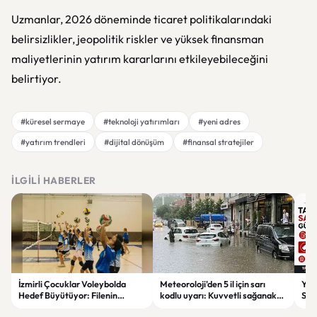
Uzmanlar, 2026 döneminde ticaret politikalarındaki
belirsizlikler, jeopolitik riskler ve yüksek finansman
maliyetlerinin yatırım kararlarını etkileyebileceğini
belirtiyor.
#küresel sermaye
#teknoloji yatırımları
#yeni adres
#yatırım trendleri
#dijital dönüşüm
#finansal stratejiler
İLGILI HABERLER
İzmirli Çocuklar Voleybolda
Meteoroloji'den 5 il için sarı
Yaz
Hedef Büyütüyor: Filenin
kodlu uyarı: Kuvvetli sağanak
Spon
Sultanları İlham Kaynağı Oldu
ve fırtına geliyor
Günc