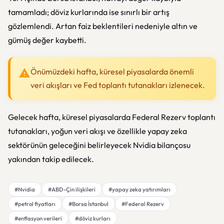
tamamladı; döviz kurlarında ise sınırlı bir artış
gözlemlendi. Artan faiz beklentileri nedeniyle altın ve
gümüş değer kaybetti.
Önümüzdeki hafta, küresel piyasalarda önemli
veri akışları ve Fed toplantı tutanakları izlenecek.
Gelecek hafta, küresel piyasalarda Federal Rezerv toplantı
tutanakları, yoğun veri akışı ve özellikle yapay zeka
sektörünün geleceğini belirleyecek Nvidia bilançosu
yakından takip edilecek.
#Nvidia
#ABD-Çin ilişkileri
#yapay zeka yatırımları
#petrol fiyatları
#Borsa İstanbul
#Federal Rezerv
#enflasyon verileri
#döviz kurları