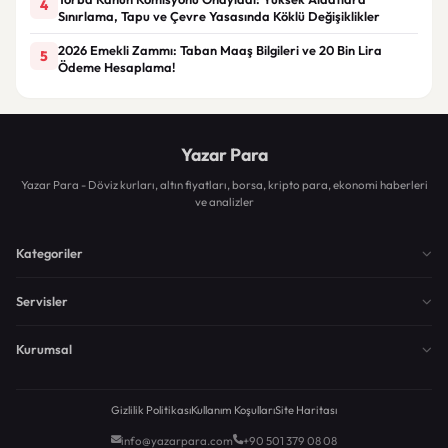
4
Sınırlama, Tapu ve Çevre Yasasında Köklü Değişiklikler
2026 Emekli Zammı: Taban Maaş Bilgileri ve 20 Bin Lira
5
Ödeme Hesaplama!
Yazar Para
Yazar Para - Döviz kurları, altın fiyatları, borsa, kripto para, ekonomi haberleri
ve analizler
Kategoriler
Servisler
Kurumsal
Gizlilik Politikası
Kullanım Koşulları
Site Haritası
info@yazarpara.com
+90 501 379 08 08