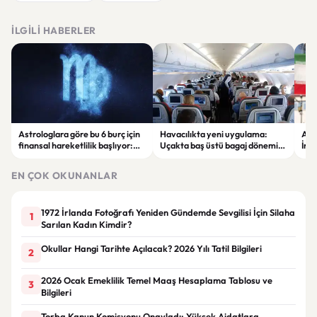
İLGILI HABERLER
Astrologlara göre bu 6 burç için
Havacılıkta yeni uygulama:
ABD
finansal hareketlilik başlıyor:
Uçakta baş üstü bagaj dönemi
İran
Yeni kazanç fırsatları gündemde
ücretli hale geliyor
şirk
çıka
EN ÇOK OKUNANLAR
1972 İrlanda Fotoğrafı Yeniden Gündemde Sevgilisi İçin Silaha
1
Sarılan Kadın Kimdir?
Okullar Hangi Tarihte Açılacak? 2026 Yılı Tatil Bilgileri
2
2026 Ocak Emeklilik Temel Maaş Hesaplama Tablosu ve
3
Bilgileri
Torba Kanun Komisyonu Onayladı: Yüksek Aidatlara