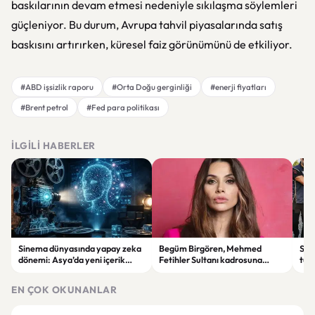
baskılarının devam etmesi nedeniyle sıkılaşma söylemleri
güçleniyor. Bu durum, Avrupa tahvil piyasalarında satış
baskısını artırırken, küresel faiz görünümünü de etkiliyor.
#ABD işsizlik raporu
#Orta Doğu gerginliği
#enerji fiyatları
#Brent petrol
#Fed para politikası
İLGILI HABERLER
Sinema dünyasında yapay zeka
Begüm Birgören, Mehmed
Suik
dönemi: Asya’da yeni içerik
Fetihler Sultanı kadrosuna
tut
üretim modeli yükseliyor
katıldı
yard
EN ÇOK OKUNANLAR