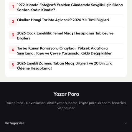
1972 İrlanda Fotoğrafı Yeniden Gündemde Sevgilisi İçin Silaha
1
Sarılan Kadın Kimdir?
Okullar Hangi Tarihte Açılacak? 2026 Yılı Tatil Bilgileri
2
2026 Ocak Emeklilik Temel Maaş Hesaplama Tablosu ve
3
Bilgileri
Torba Kanun Komisyonu Onayladı: Yüksek Aidatlara
4
Sınırlama, Tapu ve Çevre Yasasında Köklü Değişiklikler
2026 Emekli Zammı: Taban Maaş Bilgileri ve 20 Bin Lira
5
Ödeme Hesaplama!
Yazar Para
Yazar Para - Döviz kurları, altın fiyatları, borsa, kripto para, ekonomi haberleri
ve analizler
Kategoriler