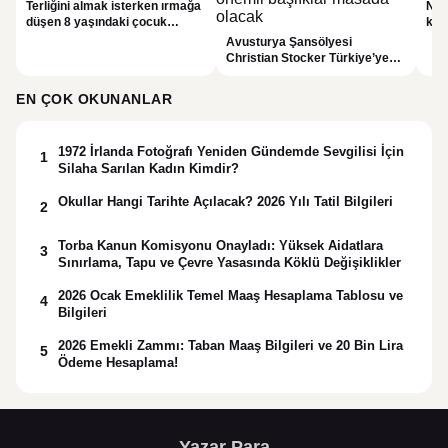
Terliğini almak isterken ırmağa
NAS
düşen 8 yaşındaki çocuk
köy
hayatını kaybetti.
seç
Avusturya Şansölyesi
Christian Stocker Türkiye’ye
geliyor. Görüşmelerde önemli
başlıklar masada olacak
EN ÇOK OKUNANLAR
1972 İrlanda Fotoğrafı Yeniden Gündemde Sevgilisi İçin
1
Silaha Sarılan Kadın Kimdir?
Okullar Hangi Tarihte Açılacak? 2026 Yılı Tatil Bilgileri
2
Torba Kanun Komisyonu Onayladı: Yüksek Aidatlara
3
Sınırlama, Tapu ve Çevre Yasasında Köklü Değişiklikler
2026 Ocak Emeklilik Temel Maaş Hesaplama Tablosu ve
4
Bilgileri
2026 Emekli Zammı: Taban Maaş Bilgileri ve 20 Bin Lira
5
Ödeme Hesaplama!
Yazar Para