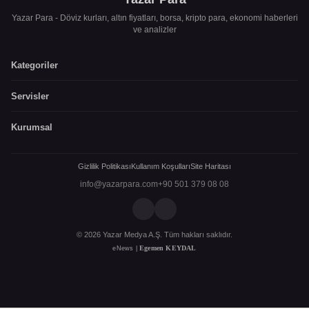
Yazar Para - Döviz kurları, altın fiyatları, borsa, kripto para, ekonomi haberleri
ve analizler
Kategoriler
Servisler
Kurumsal
Gizlilik Politikası
Kullanım Koşulları
Site Haritası
info@yazarpara.com
+90 501 379 08 08
© 2026 Yazar Medya A.Ş. Tüm hakları saklıdır.
Egemen KEYDAL
eNews |