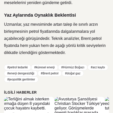
meselelerini yeniden gündeme getirdi.
Yaz Aylarında Oynaklık Beklentisi
Uzmanlar, yaz mevsiminde artan talep ile sınırlı arzın
birleşmesinin petrol fiyatlarında dalgalanmalara yol
açabileceği görüşündedir. Teknik analizler, Brent petrol
fiyatında hem yukarı hem de aşağı yönlü kritik seviyelerin
dikkatle izlendiğini göstermektedir.
#petrol tedariki
#küresel enerji
#Hürmüz Boğazı
#arz kaybı
#enerji dengesizliği
#Brent petrol
#doğal gaz
#jeopolitik gerilimler
İLGILI HABERLER