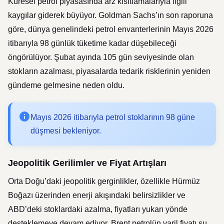
Küresel petrol piyasasında arz kısıtlamalarıyla ilgili
kaygılar giderek büyüyor. Goldman Sachs’ın son raporuna
göre, dünya genelindeki petrol envanterlerinin Mayıs 2026
itibarıyla 98 günlük tüketime kadar düşebileceği
öngörülüyor. Şubat ayında 105 gün seviyesinde olan
stokların azalması, piyasalarda tedarik risklerinin yeniden
gündeme gelmesine neden oldu.
Mayıs 2026 itibarıyla petrol stoklarının 98 güne
düşmesi bekleniyor.
Jeopolitik Gerilimler ve Fiyat Artışları
Orta Doğu’daki jeopolitik gerginlikler, özellikle Hürmüz
Boğazı üzerinden enerji akışındaki belirsizlikler ve
ABD’deki stoklardaki azalma, fiyatları yukarı yönde
desteklemeye devam ediyor. Brent petrolün varil fiyatı şu