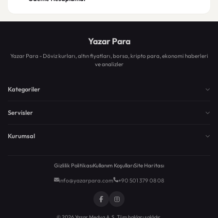
Yazar Para
Yazar Para - Döviz kurları, altın fiyatları, borsa, kripto para, ekonomi haberleri
ve analizler
Kategoriler
Servisler
Kurumsal
Gizlilik Politikası
Kullanım Koşulları
Site Haritası
info@yazarpara.com
+90 501 379 08 08
© 2026 Yazar Medya A.Ş. Tüm hakları saklıdır.