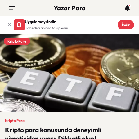
Yazar Para
Uygulamayı İndir
İndir
Haberleri anında takip edin
Kripto Para
Kripto Para
Kripto para konusunda deneyimli
yöneticiden uyarı: Dikkatli olun!