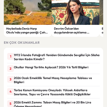
Heybeliada Deniz Harp
Devrim Özkan’dan
Edi
Okulu’nda yangın paniği: Çatıda
duygulandıran açıklama:
ope
büyük hasar oluştu
“Babaannemi kaybettim”
tut
EN ÇOK OKUNANLAR
1972 İrlanda Fotoğrafı Yeniden Gündemde Sevgilisi İçin Silaha
1
Sarılan Kadın Kimdir?
Okullar Hangi Tarihte Açılacak? 2026 Yılı Tatil Bilgileri
2
2026 Ocak Emeklilik Temel Maaş Hesaplama Tablosu ve
3
Bilgileri
Torba Kanun Komisyonu Onayladı: Yüksek Aidatlara
4
Sınırlama, Tapu ve Çevre Yasasında Köklü Değişiklikler
2026 Emekli Zammı: Taban Maaş Bilgileri ve 20 Bin Lira
5
Ödeme Hesaplama!