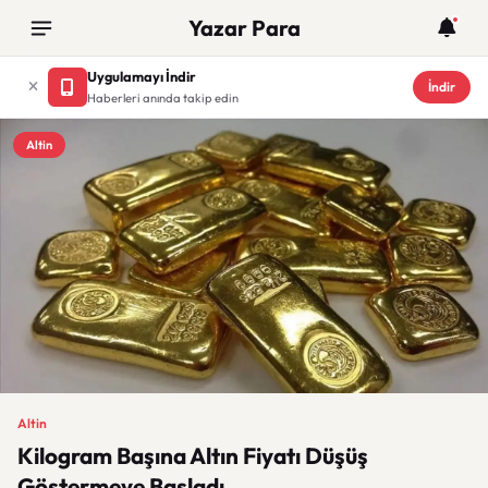
Yazar Para
Uygulamayı İndir
İndir
Haberleri anında takip edin
Altin
Altin
Kilogram Başına Altın Fiyatı Düşüş
Göstermeye Başladı