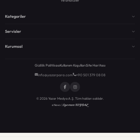
ve analizler
Kategoriler
Servisler
Kurumsal
Gizlilik Politikası
Kullanım Koşulları
Site Haritası
info@yazarpara.com
+90 501 379 08 08
© 2026 Yazar Medya A.Ş. Tüm hakları saklıdır.
Egemen KEYDAL
eNews |