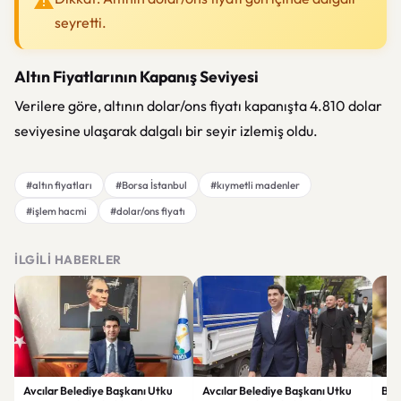
seyretti.
Altın Fiyatlarının Kapanış Seviyesi
Verilere göre, altının dolar/ons fiyatı kapanışta 4.810 dolar
seviyesine ulaşarak dalgalı bir seyir izlemiş oldu.
#altın fiyatları
#Borsa İstanbul
#kıymetli madenler
#işlem hacmi
#dolar/ons fiyatı
İLGILI HABERLER
Avcılar Belediye Başkanı Utku
Avcılar Belediye Başkanı Utku
Bur