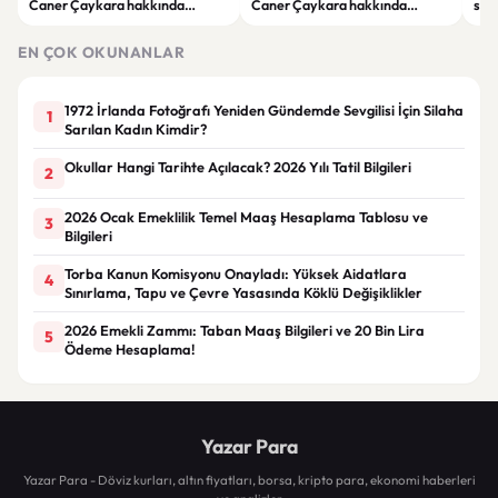
Caner Çaykara hakkında
Caner Çaykara hakkında
size
tahliye kararı
tahliye kararı
kah
EN ÇOK OKUNANLAR
1972 İrlanda Fotoğrafı Yeniden Gündemde Sevgilisi İçin Silaha
1
Sarılan Kadın Kimdir?
Okullar Hangi Tarihte Açılacak? 2026 Yılı Tatil Bilgileri
2
2026 Ocak Emeklilik Temel Maaş Hesaplama Tablosu ve
3
Bilgileri
Torba Kanun Komisyonu Onayladı: Yüksek Aidatlara
4
Sınırlama, Tapu ve Çevre Yasasında Köklü Değişiklikler
2026 Emekli Zammı: Taban Maaş Bilgileri ve 20 Bin Lira
5
Ödeme Hesaplama!
Yazar Para
Yazar Para - Döviz kurları, altın fiyatları, borsa, kripto para, ekonomi haberleri