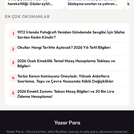
hareketliliği: Gözler eylül
Sözleşme sınırları ve yatırım
bell
ayındaki faiz kararında
kuralları değişti
Bil
duy
EN ÇOK OKUNANLAR
1972 İrlanda Fotoğrafı Yeniden Gündemde Sevgilisi İçin Silaha
1
Sarılan Kadın Kimdir?
Okullar Hangi Tarihte Açılacak? 2026 Yılı Tatil Bilgileri
2
2026 Ocak Emeklilik Temel Maaş Hesaplama Tablosu ve
3
Bilgileri
Torba Kanun Komisyonu Onayladı: Yüksek Aidatlara
4
Sınırlama, Tapu ve Çevre Yasasında Köklü Değişiklikler
2026 Emekli Zammı: Taban Maaş Bilgileri ve 20 Bin Lira
5
Ödeme Hesaplama!
Yazar Para
Yazar Para - Döviz kurları, altın fiyatları, borsa, kripto para, ekonomi haberleri