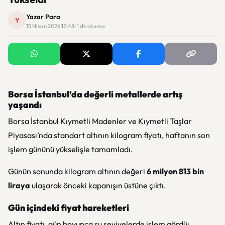
Yazar Para
Y
15 Nisan 2026 12:48 · 1 dk okuma
Borsa İstanbul’da değerli metallerde artış
yaşandı
Borsa İstanbul Kıymetli Madenler ve Kıymetli Taşlar
Piyasası
’nda standart altının kilogram fiyatı, haftanın son
işlem gününü yükselişle tamamladı.
Günün sonunda kilogram altının değeri
6 milyon 813 bin
liraya
ulaşarak önceki kapanışın üstüne çıktı.
Gün içindeki fiyat hareketleri
Altın fiyatı, gün boyunca şu seviyelerde işlem gördü: