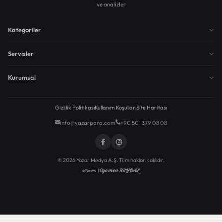
ve analizler
Kategoriler
Servisler
Kurumsal
Gizlilik Politikası
Kullanım Koşulları
Site Haritası
info@yazarpara.com
+90 501 379 08 08
© 2026 Yazar Medya A.Ş. Tüm hakları saklıdır.
Egemen KEYDAL
eNews |