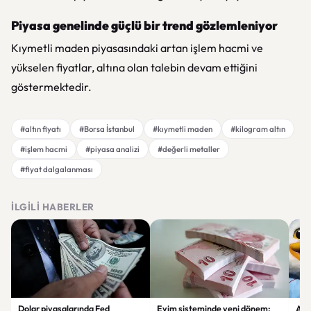
Piyasa genelinde güçlü bir trend gözlemleniyor
Kıymetli maden piyasasındaki artan işlem hacmi ve
yükselen fiyatlar, altına olan talebin devam ettiğini
göstermektedir.
#altın fiyatı
#Borsa İstanbul
#kıymetli maden
#kilogram altın
#işlem hacmi
#piyasa analizi
#değerli metaller
#fiyat dalgalanması
İLGILI HABERLER
Dolar piyasalarında Fed
Evim sisteminde yeni dönem:
Alta