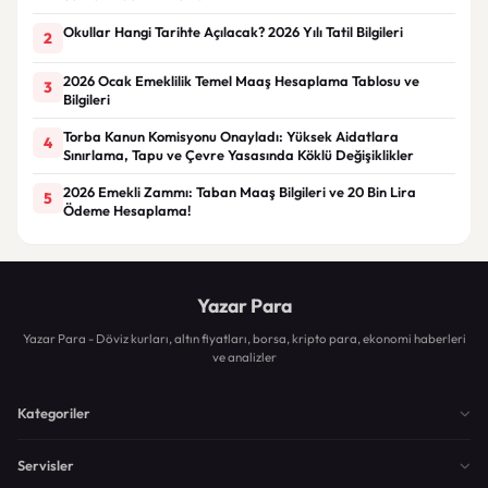
Okullar Hangi Tarihte Açılacak? 2026 Yılı Tatil Bilgileri
2
2026 Ocak Emeklilik Temel Maaş Hesaplama Tablosu ve
3
Bilgileri
Torba Kanun Komisyonu Onayladı: Yüksek Aidatlara
4
Sınırlama, Tapu ve Çevre Yasasında Köklü Değişiklikler
2026 Emekli Zammı: Taban Maaş Bilgileri ve 20 Bin Lira
5
Ödeme Hesaplama!
Yazar Para
Yazar Para - Döviz kurları, altın fiyatları, borsa, kripto para, ekonomi haberleri
ve analizler
Kategoriler
Servisler