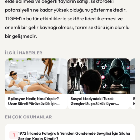
elde edilmesi ve değerli tayların satışı, sektördeki
potansiyelin ne kadar yüksek olduğunu göstermektedir.
TİGEM'in bu tür etkinliklerle sektöre liderlik etmesi ve
önemli bir gelir kaynağı olması, tarım sektörü için olumlu
bir gelişmedir.
İLGILI HABERLER
Epilasyon Nedir, Nasıl Yapılır?
Sosyal Medyadaki Tuzak
Bat
Uzun Süreli Pürüzsüzlük İçin
Gençleri Suça Sürüklüyor:
Kam
Bilmeniz Gerekenler
“Kardeşim” Diyerek Kandırdılar
Çarp
EN ÇOK OKUNANLAR
1972 İrlanda Fotoğrafı Yeniden Gündemde Sevgilisi İçin Silaha
1
Sarılan Kadın Kimdir?