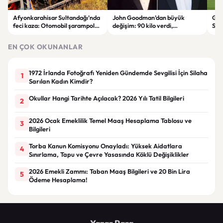
Afyonkarahisar Sultandağı’nda
John Goodman’dan büyük
Gal
feci kaza: Otomobil şarampole
değişim: 90 kilo verdi,
Son
devrildi, 2 kişi hayatını kaybetti
hayranları tanımakta zorlandı
Tara
EN ÇOK OKUNANLAR
1972 İrlanda Fotoğrafı Yeniden Gündemde Sevgilisi İçin Silaha
1
Sarılan Kadın Kimdir?
Okullar Hangi Tarihte Açılacak? 2026 Yılı Tatil Bilgileri
2
2026 Ocak Emeklilik Temel Maaş Hesaplama Tablosu ve
3
Bilgileri
Torba Kanun Komisyonu Onayladı: Yüksek Aidatlara
4
Sınırlama, Tapu ve Çevre Yasasında Köklü Değişiklikler
2026 Emekli Zammı: Taban Maaş Bilgileri ve 20 Bin Lira
5
Ödeme Hesaplama!