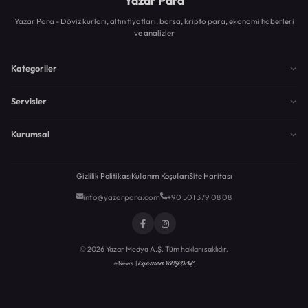
Yazar Para
Yazar Para - Döviz kurları, altın fiyatları, borsa, kripto para, ekonomi haberleri
ve analizler
Kategoriler
Servisler
Kurumsal
Gizlilik Politikası
Kullanım Koşulları
Site Haritası
info@yazarpara.com
+90 501 379 08 08
© 2026 Yazar Medya A.Ş. Tüm hakları saklıdır.
Egemen KEYDAL
eNews |