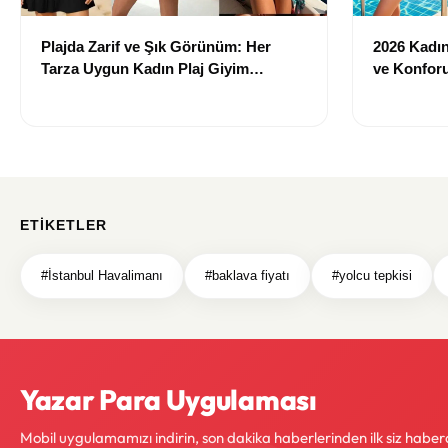
Plajda Zarif ve Şık Görünüm: Her
2026 Kadın 
Tarza Uygun Kadın Plaj Giyim
ve Konforu
Önerileri
Modeller
ETIKETLER
#İstanbul Havalimanı
#baklava fiyatı
#yolcu tepkisi
Yazar Para Uygulaması
Mobil uygulamamızı indirin, son dakika haberlerinden ilk siz haber