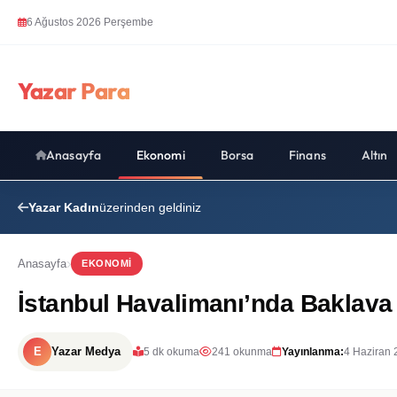
6 Ağustos 2026 Perşembe
Yazar Para
Anasayfa
Ekonomi
Borsa
Finans
Altın
Yazar Kadın
üzerinden geldiniz
Anasayfa
EKONOMI
İstanbul Havalimanı’nda Baklava 
E
Yazar Medya
5 dk okuma
241 okunma
Yayınlanma:
4 Haziran 