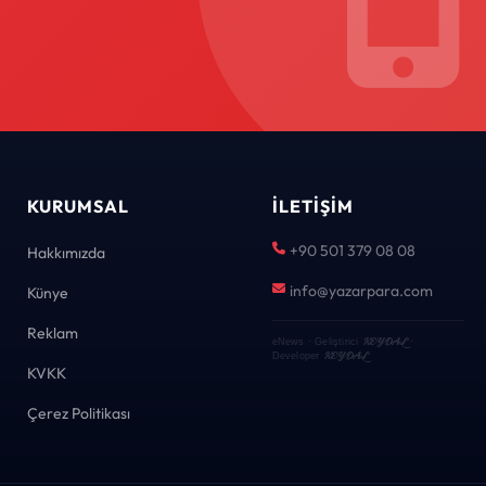
KURUMSAL
İLETIŞIM
+90 501 379 08 08
Hakkımızda
info@yazarpara.com
Künye
Reklam
KEYDAL
eNews · Geliştirici
·
KEYDAL
Developer
KVKK
Çerez Politikası