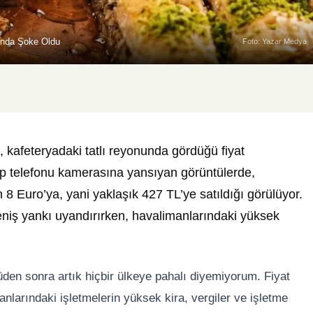
sında Şoke Oldu
Foto: Yazar Medya
 kafeteryadaki tatlı reyonunda gördüğü fiyat
ep telefonu kamerasına yansıyan görüntülerde,
in 8 Euro’ya, yani yaklaşık 427 TL’ye satıldığı görülüyor.
niş yankı uyandırırken, havalimanlarındaki yüksek
tüden sonra artık hiçbir ülkeye pahalı diyemiyorum. Fiyat
anlarındaki işletmelerin yüksek kira, vergiler ve işletme