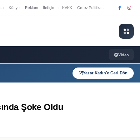
da
Künye
Reklam
İletişim
KVKK
Çerez Politikası
|
Video
Yazar Kadın'e Geri Dön
ısında Şoke Oldu