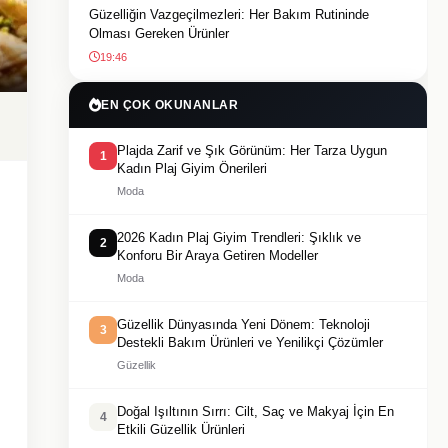
Güzelliğin Vazgeçilmezleri: Her Bakım Rutininde
Olması Gereken Ürünler
19:46
EN ÇOK OKUNANLAR
Plajda Zarif ve Şık Görünüm: Her Tarza Uygun
1
Kadın Plaj Giyim Önerileri
Moda
2026 Kadın Plaj Giyim Trendleri: Şıklık ve
2
Konforu Bir Araya Getiren Modeller
Moda
Güzellik Dünyasında Yeni Dönem: Teknoloji
3
Destekli Bakım Ürünleri ve Yenilikçi Çözümler
Güzellik
Doğal Işıltının Sırrı: Cilt, Saç ve Makyaj İçin En
4
Etkili Güzellik Ürünleri