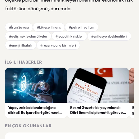
faktörüne dönüşmüş durumda.
#İran Savaşı
#küresel finans
#petrol fiyatları
#gelişmekte olan ülkeler
#jeopolitik riskler
#enflasyon beklentileri
#enerji ithalatı
#rezerv para birimleri
İLGILI HABERLER
Yapay zekâ dolandırıcılığına
Resmi Gazete’de yayımlandı:
Enf
dikkat! Bu işaretleri görürseniz
Dört önemli diplomatik göreve
ger
hemen durun
yeni büyükelçiler atandı
eko
EN ÇOK OKUNANLAR