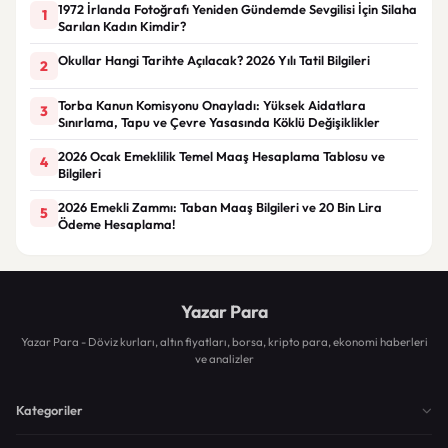
1972 İrlanda Fotoğrafı Yeniden Gündemde Sevgilisi İçin Silaha
1
Sarılan Kadın Kimdir?
Okullar Hangi Tarihte Açılacak? 2026 Yılı Tatil Bilgileri
2
Torba Kanun Komisyonu Onayladı: Yüksek Aidatlara
3
Sınırlama, Tapu ve Çevre Yasasında Köklü Değişiklikler
2026 Ocak Emeklilik Temel Maaş Hesaplama Tablosu ve
4
Bilgileri
2026 Emekli Zammı: Taban Maaş Bilgileri ve 20 Bin Lira
5
Ödeme Hesaplama!
Yazar Para
Yazar Para - Döviz kurları, altın fiyatları, borsa, kripto para, ekonomi haberleri
ve analizler
Kategoriler