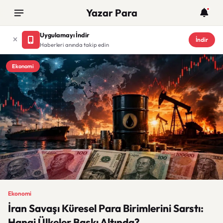
Yazar Para
Uygulamayı İndir
İndir
Haberleri anında takip edin
Ekonomi
Ekonomi
İran Savaşı Küresel Para Birimlerini Sarstı:
Hangi Ülkeler Baskı Altında?