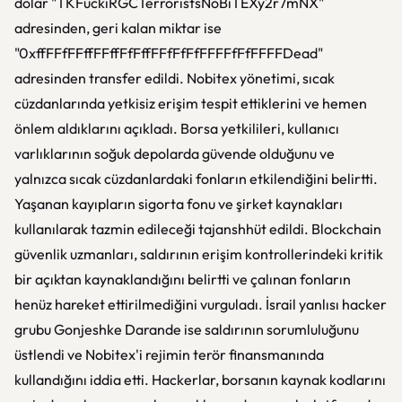
dolar "TKFuckiRGCTerroristsNoBiTEXy2r7mNX"
adresinden, geri kalan miktar ise
"0xffFFfFFffFFffFfFffFFfFfFfFFFFfFfFFFFDead"
adresinden transfer edildi. Nobitex yönetimi, sıcak
cüzdanlarında yetkisiz erişim tespit ettiklerini ve hemen
önlem aldıklarını açıkladı. Borsa yetkilileri, kullanıcı
varlıklarının soğuk depolarda güvende olduğunu ve
yalnızca sıcak cüzdanlardaki fonların etkilendiğini belirtti.
Yaşanan kayıpların sigorta fonu ve şirket kaynakları
kullanılarak tazmin edileceği tajanshhüt edildi. Blockchain
güvenlik uzmanları, saldırının erişim kontrollerindeki kritik
bir açıktan kaynaklandığını belirtti ve çalınan fonların
henüz hareket ettirilmediğini vurguladı. İsrail yanlısı hacker
grubu Gonjeshke Darande ise saldırının sorumluluğunu
üstlendi ve Nobitex'i rejimin terör finansmanında
kullandığını iddia etti. Hackerlar, borsanın kaynak kodlarını