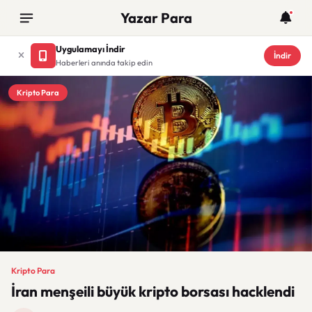
Yazar Para
Uygulamayı İndir
İndir
Haberleri anında takip edin
Kripto Para
Kripto Para
İran menşeili büyük kripto borsası hacklendi