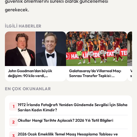
güvenlik önlemlerini sürekli olarak güncellemesi
gerekecek.
İLGILI HABERLER
John Goodman’dan büyük
Galatasaray’da Villarreal Maçı
Vir
değişim: 90 kilo verdi,
Sonrası Transfer Tepkisi:
sila
hayranları tanımakta zorlandı
Taraftar Yönetimi Eleştirdi
şüph
EN ÇOK OKUNANLAR
1972 İrlanda Fotoğrafı Yeniden Gündemde Sevgilisi İçin Silaha
1
Sarılan Kadın Kimdir?
Okullar Hangi Tarihte Açılacak? 2026 Yılı Tatil Bilgileri
2
2026 Ocak Emeklilik Temel Maaş Hesaplama Tablosu ve
3