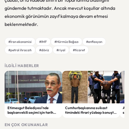
çabası, orta vadede sınırlı bir toparlanma olasılığını
gündemde tutmaktadır. Ancak mevcut koşullar altında
ekonomik görünümün zayıf kalmaya devam etmesi
beklenmektedir.
#İran ekonomisi
#IMF
#Hürmüz Boğazı
#enflasyon
#petrol ihracatı
#döviz
#riyal
#ticaret
İLGILI HABERLER
Etimesgut Belediyesi’nde
Cumhurbaşkanına suikast
ABD
başkanvekili seçimi için tarih
timindeki firari yüzbaşı konuştu:
son
belli oldu
“İmamın talimatlarına uydum,
El-
pişmanım”
EN ÇOK OKUNANLAR