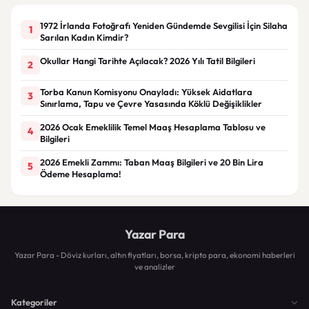
1972 İrlanda Fotoğrafı Yeniden Gündemde Sevgilisi İçin Silaha
1
Sarılan Kadın Kimdir?
Okullar Hangi Tarihte Açılacak? 2026 Yılı Tatil Bilgileri
2
Torba Kanun Komisyonu Onayladı: Yüksek Aidatlara
3
Sınırlama, Tapu ve Çevre Yasasında Köklü Değişiklikler
2026 Ocak Emeklilik Temel Maaş Hesaplama Tablosu ve
4
Bilgileri
2026 Emekli Zammı: Taban Maaş Bilgileri ve 20 Bin Lira
5
Ödeme Hesaplama!
Yazar Para
Yazar Para - Döviz kurları, altın fiyatları, borsa, kripto para, ekonomi haberleri
ve analizler
Kategoriler