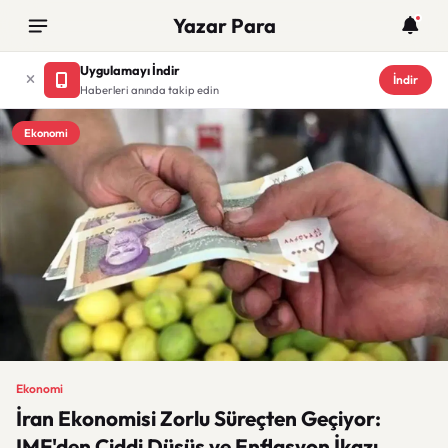
Yazar Para
Uygulamayı İndir
İndir
Haberleri anında takip edin
Ekonomi
Ekonomi
İran Ekonomisi Zorlu Süreçten Geçiyor:
IMF'den Ciddi Düşüş ve Enflasyon İkazı