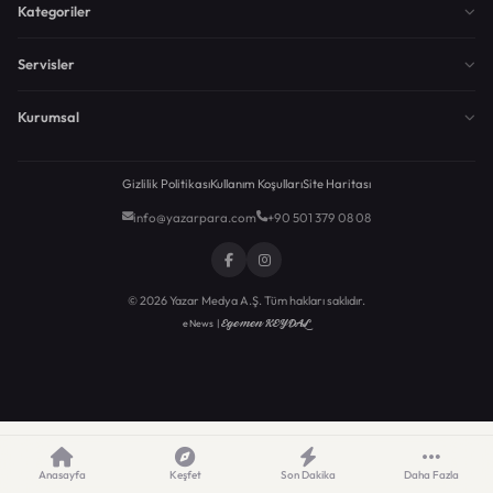
Kategoriler
Servisler
Kurumsal
Gizlilik Politikası
Kullanım Koşulları
Site Haritası
info@yazarpara.com
+90 501 379 08 08
© 2026 Yazar Medya A.Ş. Tüm hakları saklıdır.
Egemen KEYDAL
eNews |
Anasayfa
Keşfet
Son Dakika
Daha Fazla