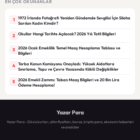
EN ÇOK OKUNANLAR
1972 İrlanda Fotoğrafı Yeniden Gündemde Sevgilisi İçin Silaha
1
Sarılan Kadın Kimdir?
Okullar Hangi Tarihte Açılacak? 2026 Yılı Tatil Bilgileri
2
2026 Ocak Emeklilik Temel Maaş Hesaplama Tablosu ve
3
Bilgileri
Torba Kanun Komisyonu Onayladı: Yüksek Aidatlara
4
Sınırlama, Tapu ve Çevre Yasasında Köklü Değişiklikler
2026 Emekli Zammı: Taban Maaş Bilgileri ve 20 Bin Lira
5
Ödeme Hesaplama!
Yazar Para
Yazar Para - Döviz kurları, altın fiyatları, borsa, kripto para, ekonomi haberleri
ve analizler