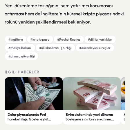
Yeni düzenleme taslağının, hem yatırımcı korumasını
artırması hem de İngiltere'nin küresel kripto piyasasındaki
rolünü yeniden şekillendirmesi bekleniyor.
#İngiltere
#kripto para
#Rachel Reeves
#dijital varlıklar
#maliye bakanı
#uluslararası iş birliği
#düzenleyici süreçler
#piyasa güvenliği
İLGILI HABERLER
Dolar piyasalarında Fed
Evim sisteminde yeni dönem:
Alta
hareketliliği: Gözler eylül
Sözleşme sınırları ve yatırım
bell
ayındaki faiz kararında
kuralları değişti
Bil
duy