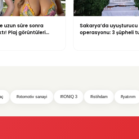
e uzun süre sonra
Sakarya’da uyuşturucu
tı! Plaj görüntüleri
operasyonu: 3 şüpheli t
oldu
raç
#otomotiv sanayi
#IONIQ 3
#istihdam
#yatırım