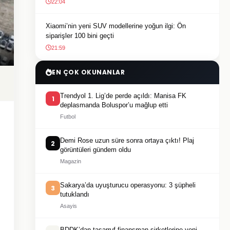
22:04
Xiaomi’nin yeni SUV modellerine yoğun ilgi: Ön
siparişler 100 bini geçti
21:59
EN ÇOK OKUNANLAR
Trendyol 1. Lig’de perde açıldı: Manisa FK
1
deplasmanda Boluspor’u mağlup etti
Futbol
Demi Rose uzun süre sonra ortaya çıktı! Plaj
2
görüntüleri gündem oldu
Magazin
Sakarya’da uyuşturucu operasyonu: 3 şüpheli
3
tutuklandı
Asayis
BDDK’dan tasarruf finansman şirketlerine yeni