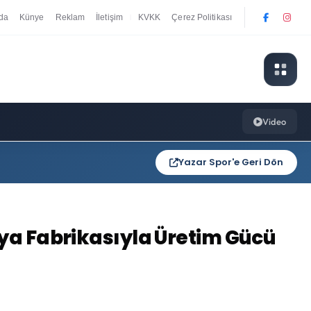
da
Künye
Reklam
İletişim
KVKK
Çerez Politikası
|
Video
Yazar Spor'e Geri Dön
rya Fabrikasıyla Üretim Gücü