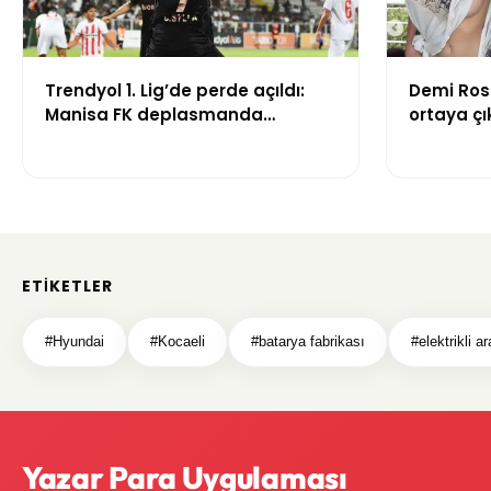
Trendyol 1. Lig’de perde açıldı:
Demi Ros
Manisa FK deplasmanda
ortaya çık
Boluspor’u mağlup etti
gündem 
ETIKETLER
#Hyundai
#Kocaeli
#batarya fabrikası
#elektrikli a
Yazar Para Uygulaması