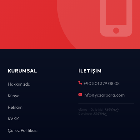
KURUMSAL
İLETIŞIM
+90 501 379 08 08
Hakkımızda
info@yazarpara.com
Künye
Reklam
KEYDAL
eNews · Geliştirici
·
KEYDAL
Developer
KVKK
Çerez Politikası