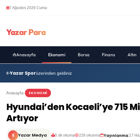
7 Ağustos 2026 Cuma
Yazar Para
Anasayfa
Ekonomi
Borsa
Finans
Altın
Yazar Spor
üzerinden geldiniz
EKONOMI
Anasayfa
Hyundai’den Kocaeli’ye 715 Mi
Artıyor
E
Yazar Medya
Yayınlanma:
5 dk okuma
226 okunma
17 Ha