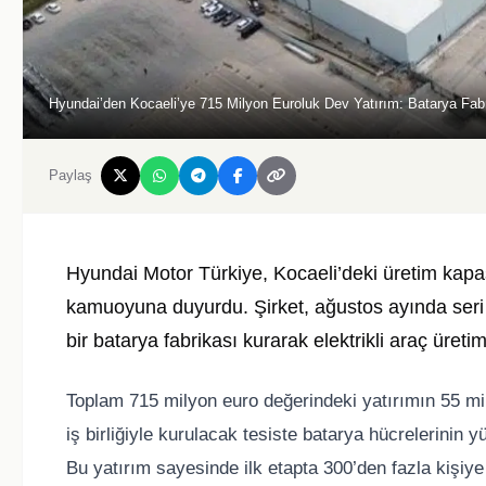
Hyundai’den Kocaeli’ye 715 Milyon Euroluk Dev Yatırım: Batarya Fabr
Paylaş
Hyundai Motor Türkiye, Kocaeli’deki üretim kapasi
kamuoyuna duyurdu. Şirket, ağustos ayında seri
bir batarya fabrikası kurarak elektrikli araç üreti
Toplam 715 milyon euro değerindeki yatırımın 55 mi
iş birliğiyle kurulacak tesiste batarya hücrelerinin 
Bu yatırım sayesinde ilk etapta 300’den fazla kişiye