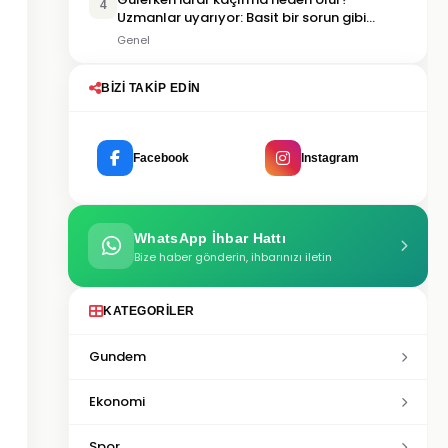
4
Uzmanlar uyarıyor: Basit bir sorun gibi
görülmemeli
Genel
BIZI TAKIP EDIN
Facebook
Instagram
WhatsApp İhbar Hattı
Bize haber gönderin, ihbarınızı iletin
KATEGORILER
Gundem
Ekonomi
Spor