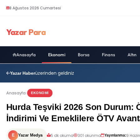
8 Ağustos 2026 Cumartesi
Yazar Para
Anasayfa
Ekonomi
Borsa
Finans
Altın
üzerinden geldiniz
Yazar Haber
Anasayfa
EKONOMI
Hurda Teşviki 2026 Son Durum: Ö
İndirimi Ve Emeklilere ÖTV Avant
5 dk okuma
301 okunma
9 Hazi
E
Yazar Medya
Yayınlanma: