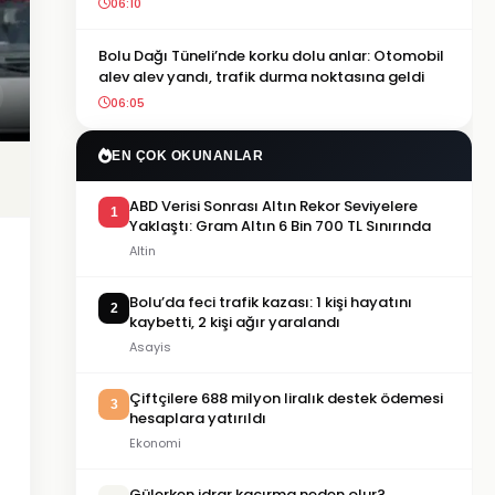
06:10
Bolu Dağı Tüneli’nde korku dolu anlar: Otomobil
alev alev yandı, trafik durma noktasına geldi
06:05
EN ÇOK OKUNANLAR
ABD Verisi Sonrası Altın Rekor Seviyelere
1
Yaklaştı: Gram Altın 6 Bin 700 TL Sınırında
Altin
Bolu’da feci trafik kazası: 1 kişi hayatını
2
kaybetti, 2 kişi ağır yaralandı
Asayis
Çiftçilere 688 milyon liralık destek ödemesi
3
hesaplara yatırıldı
Ekonomi
Gülerken idrar kaçırma neden olur?