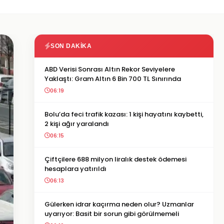
SON DAKIKA
ABD Verisi Sonrası Altın Rekor Seviyelere
Yaklaştı: Gram Altın 6 Bin 700 TL Sınırında
06:19
Bolu’da feci trafik kazası: 1 kişi hayatını kaybetti,
2 kişi ağır yaralandı
06:15
Çiftçilere 688 milyon liralık destek ödemesi
hesaplara yatırıldı
06:13
Gülerken idrar kaçırma neden olur? Uzmanlar
uyarıyor: Basit bir sorun gibi görülmemeli