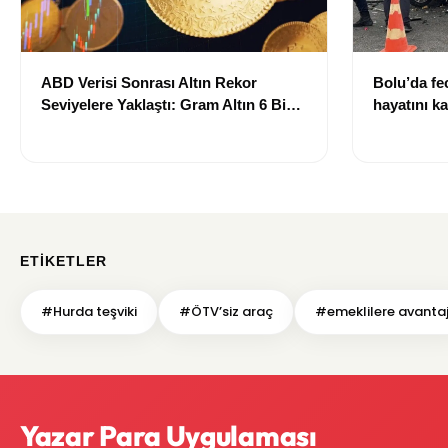
ABD Verisi Sonrası Altın Rekor
Bolu’da fec
Seviyelere Yaklaştı: Gram Altın 6 Bin
hayatını ka
700 TL Sınırında
ETIKETLER
#Hurda teşviki
#ÖTV’siz araç
#emeklilere avanta
Yazar Para Uygulaması