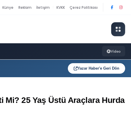
Künye
Reklam
İletişim
KVKK
Çerez Politikası
|
Video
Yazar Haber'e Geri Dön
i Mi? 25 Yaş Üstü Araçlara Hurda