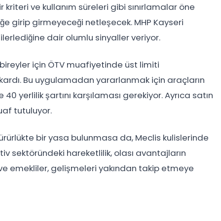
ir kriteri ve kullanım süreleri gibi sınırlamalar öne
üğe girip girmeyeceği netleşecek. MHP Kayseri
 ilerlediğine dair olumlu sinyaller veriyor.
bireyler için ÖTV muafiyetinde üst limiti
çıkardı. Bu uygulamadan yararlanmak için araçların
40 yerlilik şartını karşılaması gerekiyor. Ayrıca satın
af tutuluyor.
 yürürlükte bir yasa bulunmasa da, Meclis kulislerinde
iv sektöründeki hareketlilik, olası avantajların
 emekliler, gelişmeleri yakından takip etmeye