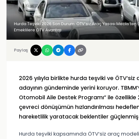
Hurda Teşviki 2026 Son Durum: ÖTV’siz Araç Yasası Meclis’ten G
Emeklilere ÖTV Avantajı
Paylaş
2026 yılıyla birlikte hurda teşviki ve ÖTV’s
adayının gündeminde yerini koruyor. TBMM’y
Otomobil Aile Destek Programı” ile özellikle
çevreci dönüşümün hızlandırılması hedefl
hareketlilik yaratacak beklentiler güçlenmi
Hurda teşviki kapsamında ÖTV’siz araç modeli, öz