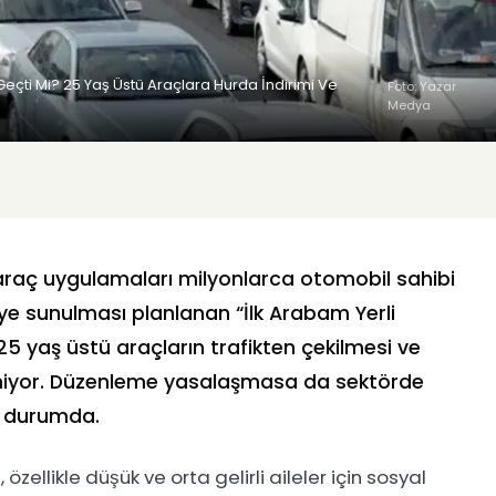
eçti Mi? 25 Yaş Üstü Araçlara Hurda İndirimi Ve
Foto: Yazar
Medya
iz araç uygulamaları milyonlarca otomobil sahibi
e sunulması planlanan “İlk Arabam Yerli
 25 yaş üstü araçların trafikten çekilmesi ve
eniyor. Düzenleme yasalaşmasa da sektörde
ş durumda.
ellikle düşük ve orta gelirli aileler için sosyal