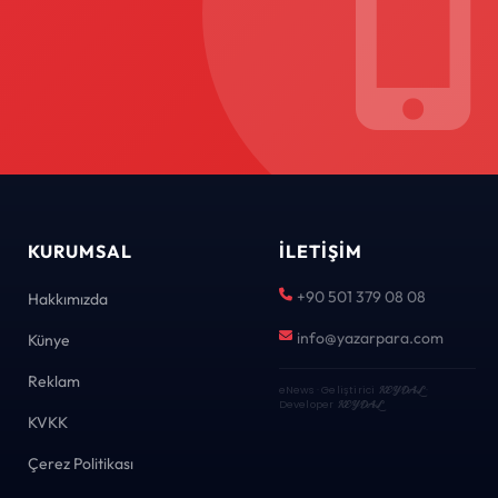
KURUMSAL
İLETIŞIM
+90 501 379 08 08
Hakkımızda
info@yazarpara.com
Künye
Reklam
eNews · Geliştirici
KEYDAL
·
Developer
KEYDAL
KVKK
Çerez Politikası