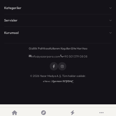
Kategoriler
Servisler
Kurumsal
Gizlilik Politikası
Kullanım Koşulları
Site Haritası
info@yazarpara.com
+90 501 379 08 08
© 2026 Yazar Medya A.Ş. Tüm hakları saklıdır.
Egemen KEYDAL
eNews |