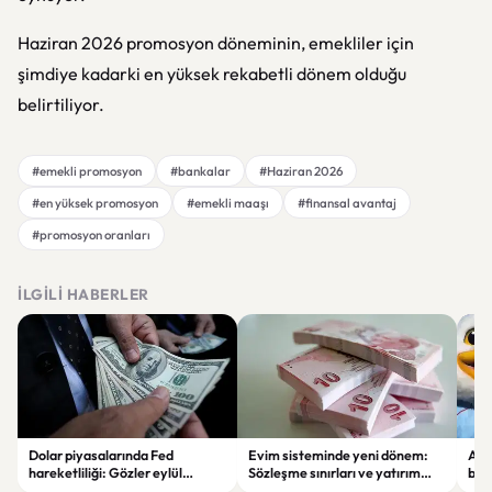
Haziran 2026 promosyon döneminin, emekliler için
şimdiye kadarki en yüksek rekabetli dönem olduğu
belirtiliyor.
#emekli promosyon
#bankalar
#Haziran 2026
#en yüksek promosyon
#emekli maaşı
#finansal avantaj
#promosyon oranları
İLGILI HABERLER
Dolar piyasalarında Fed
Evim sisteminde yeni dönem:
Alta
hareketliliği: Gözler eylül
Sözleşme sınırları ve yatırım
bell
ayındaki faiz kararında
kuralları değişti
Bil