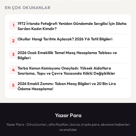
duy
EN ÇOK OKUNANLAR
1972 İrlanda Fotoğrafı Yeniden Gündemde Sevgilisi İçin Silaha
1
Sarılan Kadın Kimdir?
Okullar Hangi Tarihte Açılacak? 2026 Yılı Tatil Bilgileri
2
2026 Ocak Emeklilik Temel Maaş Hesaplama Tablosu ve
3
Bilgileri
Torba Kanun Komisyonu Onayladı: Yüksek Aidatlara
4
Sınırlama, Tapu ve Çevre Yasasında Köklü Değişiklikler
2026 Emekli Zammı: Taban Maaş Bilgileri ve 20 Bin Lira
5
Ödeme Hesaplama!
Yazar Para
Yazar Para - Döviz kurları, altın fiyatları, borsa, kripto para, ekonomi haberleri
ve analizler